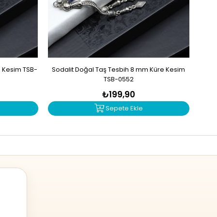
e Kesim TSB-
Sodalit Doğal Taş Tesbih 8 mm Küre Kesim
Akik 
TSB-0552
₺199,90
Sepete Ekle