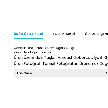
ÜRÜN ÖZELLIKLERI
YORUMLAR
(0)
ÖDEME SEÇENE
Genişlik 1 cm. Uzunluk 5
cm. Ağırlık 6,8
gr.
Zincir Uzunluğu 60 cm'dir.
Ürün Üzerindeki Taşlar: Ametist, Zebercet, İyolit, G
Ürün Fotoğrafı Temsili Fotoğraftır, Ürünümüz Doğal
Taş Cinsi
A