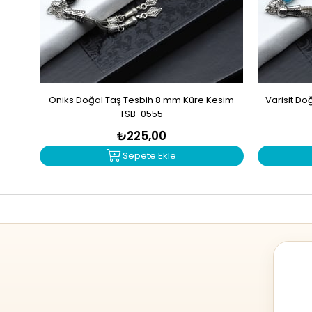
Oniks Doğal Taş Tesbih 8 mm Küre Kesim
Varisit D
TSB-0555
₺225,00
Sepete Ekle