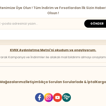
tenimize Üye Olun ! Tüm İndirim ve Fırsatlardan İlk Sizin Haber
Olsun !
GÖNDER
KVKK Aydınlatma Metni'ni okudum ve onaylıyorum.
arak Kampanya ve İndirimler ile alakalı mail bildirimi almayı onaylamış 
Mağazalarımız
İletişim
Sıkça Sorulan Sorular
İade & İptal
Kargo