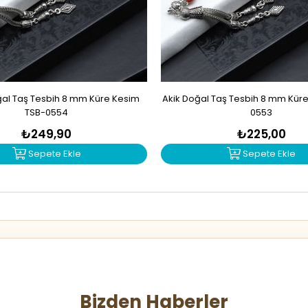
oğal Taş Tesbih 8 mm Küre Kesim
Akik Doğal Taş Tesbih 8 mm Kür
TSB-0554
0553
₺249,90
₺225,00
Sepete Ekle
Sepete Ekle
Bizden Haberler