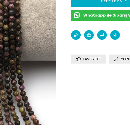
Whatsapp ile Sipariş 
TAVSIYE ET
YORU