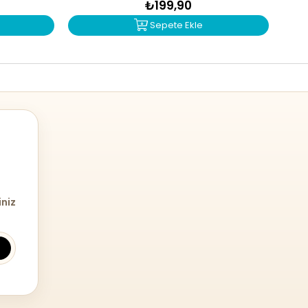
₺199,90
Sepete Ekle
iniz