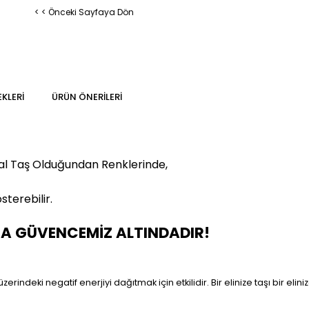
< < Önceki Sayfaya Dön
KLERI
ÜRÜN ÖNERILERI
al Taş Olduğundan Renklerinde,
sterebilir.
MA GÜVENCEMİZ ALTINDADIR!
üzerindeki negatif enerjiyi dağıtmak için etkilidir. Bir elinize taşı bir e