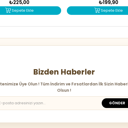
₺225,00
₺199,90
Sepete Ekle
Sepete Ekle
Bizden Haberler
tenimize Üye Olun ! Tüm İndirim ve Fırsatlardan İlk Sizin Haber
Olsun !
GÖNDER