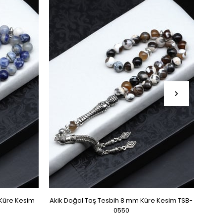
 Küre Kesim
Akik Doğal Taş Tesbih 8 mm Küre Kesim TSB-
Sit
0550