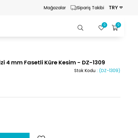
TRY
Mağazalar
Sipariş Takibi
0
0
izi 4 mm Fasetli Küre Kesim - DZ-1309
Stok Kodu
(DZ-1309)