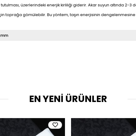
utulması, üzerlerindeki enerjik kirliliği giderir. Akar suyun altında 2-3 da
çin toprağa gömülebilir. Bu yöntem, taşın enerjisinin dengelenmesine 
 mm
EN YENİ ÜRÜNLER