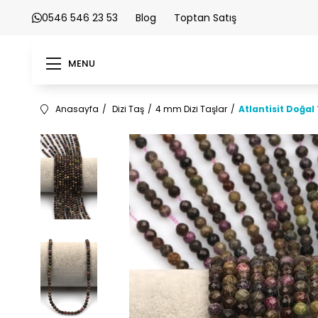
0546 546 23 53
Blog
Toptan Satış
MENU
Anasayfa
Dizi Taş
4 mm Dizi Taşlar
Atlantisit Doğal