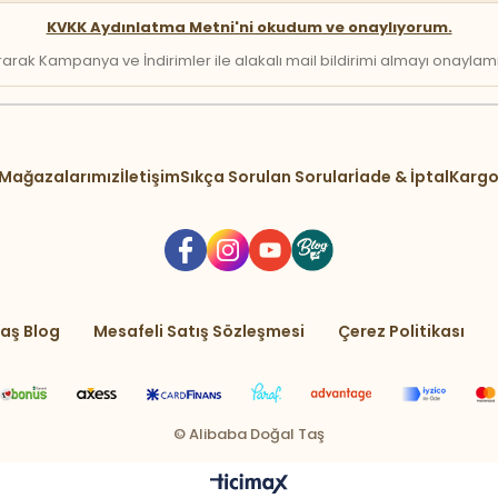
KVKK Aydınlatma Metni'ni okudum ve onaylıyorum.
arak Kampanya ve İndirimler ile alakalı mail bildirimi almayı onaylamış 
Mağazalarımız
İletişim
Sıkça Sorulan Sorular
İade & İptal
Kargo
aş Blog
Mesafeli Satış Sözleşmesi
Çerez Politikası