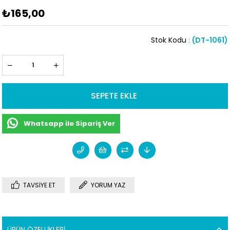
₺165,00
Stok Kodu
(DT-1061)
Whatsapp ile Sipariş Ver
TAVSIYE ET
YORUM YAZ
ÜRÜN ÖZELLIKLERI