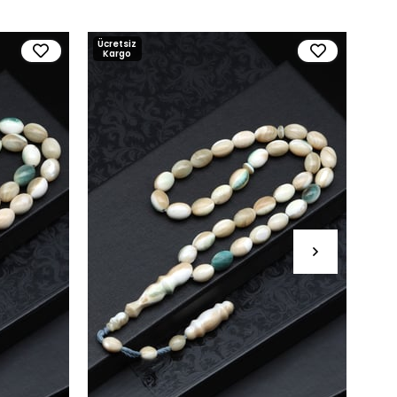
Ücretsiz
Ücre
Kargo
Kar