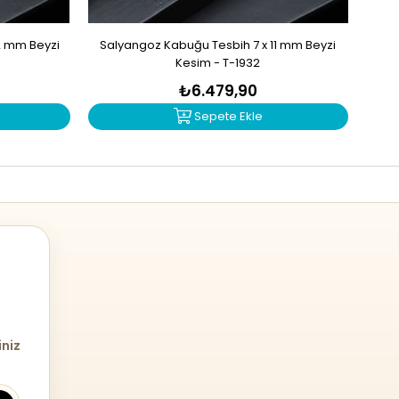
2 mm Beyzi
Salyangoz Kabuğu Tesbih 7 x 11 mm Beyzi
Zu
Kesim - T-1932
₺6.479,90
Sepete Ekle
iniz