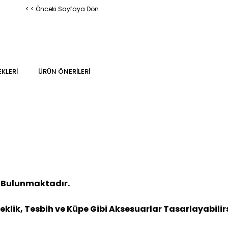
< < Önceki Sayfaya Dön
KLERI
ÜRÜN ÖNERILERI
 Bulunmaktadır.
leklik, Tesbih ve Küpe Gibi Aksesuarlar Tasarlayabilirs