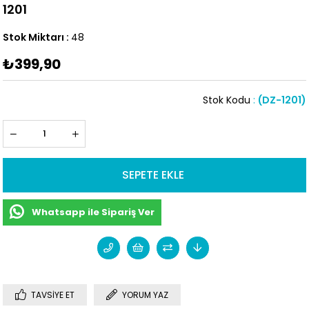
1201
Stok Miktarı
:
48
₺399,90
Stok Kodu
(DZ-1201)
Whatsapp ile Sipariş Ver
TAVSIYE ET
YORUM YAZ