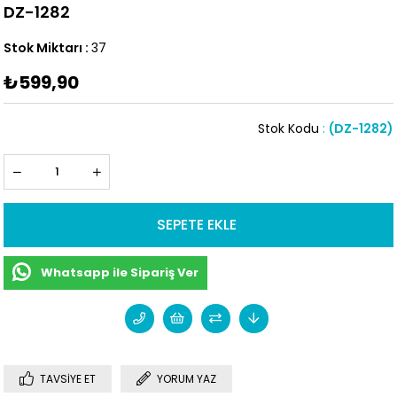
DZ-1282
Stok Miktarı
:
37
₺599,90
Stok Kodu
(DZ-1282)
Whatsapp ile Sipariş Ver
TAVSIYE ET
YORUM YAZ