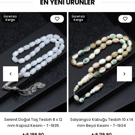
EN YENİ ÜRÜNLER
Ücretsiz
Ücretsiz
Kargo
Kargo
Selenit Doğal Taş Tesbih 8 x 12
Salyangoz Kabuğu Tesbih 10 x 14
mm Kapsül Kesim - T-1935
mm Beyzi Kesim - T-1934
₺6.199,90
₺9.119,90