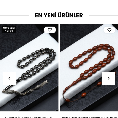
EN YENİ ÜRÜNLER
Ücretsiz
Kargo
Gümüş İşlemeli Erzurum Oltu
İznik Kuka Ağacı Tesbih 6 x 10 mm