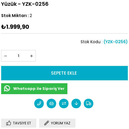
Yüzük - YZK-0256
Stok Miktarı
:
2
₺1.999,90
Stok Kodu
(YZK-0256)
Whatsapp ile Sipariş Ver
TAVSIYE ET
YORUM YAZ