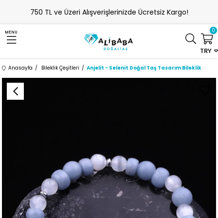
750 TL ve Üzeri Alışverişlerinizde Ücretsiz Kargo!
0
MENU
TRY
Anasayfa
Bileklik Çeşitleri
Anjelit - Selenit Doğal Taş Tasarım Bileklik