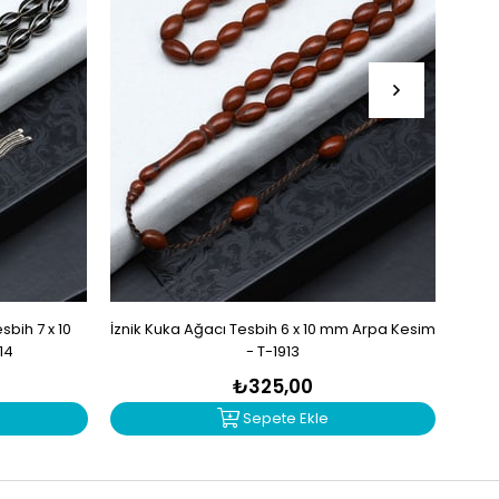
bih 7 x 10
İznik Kuka Ağacı Tesbih 6 x 10 mm Arpa Kesim
İzn
14
- T-1913
₺325,00
Sepete Ekle