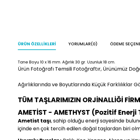
ÜRÜN ÖZELLIKLERI
YORUMLAR
(0)
ÖDEME SEÇENE
Tane Boyu 10 x 16 mm. Ağırlık 30 gr. Uzunluk 18 cm.
Ürün Fotoğrafı Temsili Fotoğraftır, Ürünümüz Doğ
Ağırlıklarında ve Boyutlarında Küçük Farklılıklar Gö
TÜM TAŞLARIMIZIN ORJİNALLİĞİ FİR
AMETİST - AMETHYST (Pozitif Enerji 
Ametist taşı
, sahip olduğu enerji sayesinde bulun
içinde en çok tercih edilen doğal taşlardan biri ol