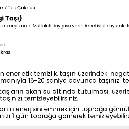
y
e 7.Taç Çakrası
i Taşı)
ara karşı korur. Mutluluk duygusu verir. Ametist ile uyumlu k
şak
krası
nerjetik temizlik, taşın üzerindeki negatif 
dumanıyla 15-20 saniye boyunca taşınızı tem
aşların akan su altında tutulması, üzerlerind
şınızı temizleyebilirsiniz.
anın enerjisini emmek için toprağa gömüleb
ızı 1 gün toprağa gömerek temizleyebilirs