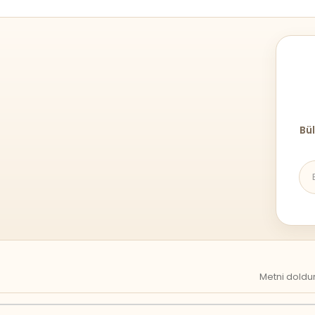
Bül
Metni doldur