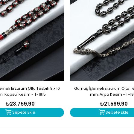
meli Erzurum Oltu Tesbih 8 x 10
Gümüş İşlemeli Erzurum Oltu Tes
. Kapsül Kesim - T-1915
mm. Arpa Kesim - T-19
₺23.759,90
₺21.599,90
Sepete Ekle
Sepete Ekle