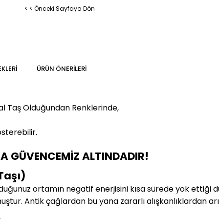
< < Önceki Sayfaya Dön
KLERI
ÜRÜN ÖNERILERI
al Taş Olduğundan Renklerinde,
sterebilir
.
MA GÜVENCEMİZ ALTINDADIR!
Taşı)
duğunuz ortamın negatif enerjisini kısa sürede yok ettiği 
muştur. Antik çağlardan bu yana zararlı alışkanlıklardan arı