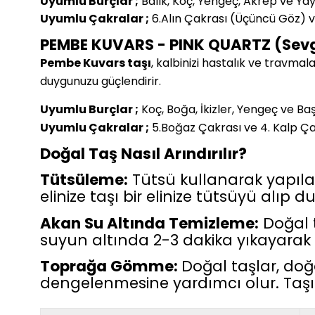
Uyumlu Burçlar ;
Balık, Koç, Yengeç, Akrep ve Ya
Uyumlu Çakralar ;
6.Alın Çakrası (Üçüncü Göz) v
PEMBE KUVARS - PINK QUARTZ (Sevg
Pembe Kuvars taşı
, kalbinizi hastalık ve travmal
duygunuzu güçlendirir.
Uyumlu Burçlar ;
Koç, Boğa, İkizler, Yengeç ve Ba
Uyumlu Çakralar ;
5.Boğaz Çakrası ve 4. Kalp Ça
Doğal Taş Nasıl Arındırılır?
Tütsüleme:
Tütsü kullanarak yapılan e
elinize taşı bir elinize tütsüyü alıp 
Akan Su Altında Temizleme:
Doğal t
suyun altında 2-3 dakika yıkayarak ta
Toprağa Gömme:
Doğal taşlar, doğ
dengelenmesine yardımcı olur. Taşın