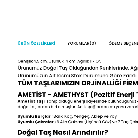
ÜRÜN ÖZELLIKLERI
YORUMLAR
(0)
ÖDEME SEÇENE
Genişlik 4,5
cm. Uzunluk 14 cm. Ağırlık 117 Gr.
Ürünümüz Doğal Taş Olduğundan Renklerinde, Ağırlı
Ürünümüzün Alt Kısmı Stok Durumuna Göre Farklı
TÜM TAŞLARIMIZIN ORJİNALLİĞİ FİR
AMETİST - AMETHYST (Pozitif Enerji 
Ametist taşı
, sahip olduğu enerji sayesinde bulunduğunuz or
doğal taşlardan biri olmuştur. Antik çağlardan bu yana zararlı 
Uyumlu Burçlar ;
Balık, Koç, Yengeç, Akrep ve Yay
Uyumlu Çakralar ;
6.Alın Çakrası (Üçüncü Göz) ve 7.Taç Çak
Doğal Taş Nasıl Arındırılır?