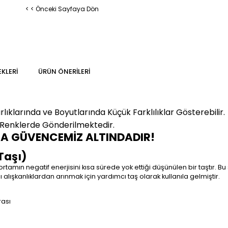
< < Önceki Sayfaya Dön
KLERI
ÜRÜN ÖNERILERI
klarında ve Boyutlarında Küçük Farklılıklar Gösterebilir.
 Renklerde Gönderilmektedir.
MA GÜVENCEMİZ ALTINDADIR!
Taşı)
tamın negatif enerjisini kısa sürede yok ettiği düşünülen bir taştır. B
alışkanlıklardan arınmak için yardımcı taş olarak kullanıla gelmiştir.
rası