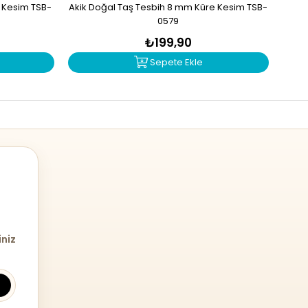
e Kesim TSB-
Akik Doğal Taş Tesbih 8 mm Küre Kesim TSB-
Mad
0579
₺199,90
Sepete Ekle
iniz