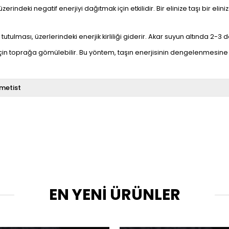
üzerindeki negatif enerjiyi dağıtmak için etkilidir. Bir elinize taşı bir e
utulması, üzerlerindeki enerjik kirliliği giderir. Akar suyun altında 2-3 da
çin toprağa gömülebilir. Bu yöntem, taşın enerjisinin dengelenmesine 
metist
EN YENİ ÜRÜNLER