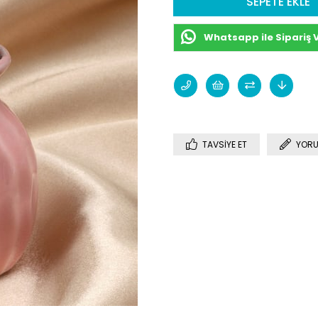
Whatsapp ile Sipariş 
TAVSIYE ET
YORU