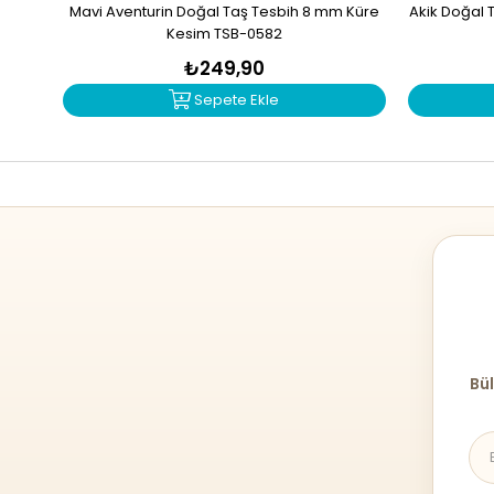
Mavi Aventurin Doğal Taş Tesbih 8 mm Küre
Akik Doğal 
Kesim TSB-0582
₺249,90
Sepete Ekle
Bül