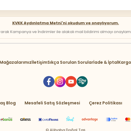
KVKK Aydınlatma Metni'ni okudum ve onaylıyorum.
arak Kampanya ve İndirimler ile alakalı mail bildirimi almayı onaylamış 
Mağazalarımız
İletişim
Sıkça Sorulan Sorular
İade & İptal
Kargo
aş Blog
Mesafeli Satış Sözleşmesi
Çerez Politikası