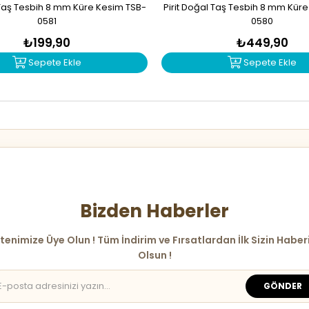
Taş Tesbih 8 mm Küre Kesim TSB-
Pirit Doğal Taş Tesbih 8 mm Kür
0581
0580
₺199,90
₺449,90
Sepete Ekle
Sepete Ekle
Bizden Haberler
tenimize Üye Olun ! Tüm İndirim ve Fırsatlardan İlk Sizin Haber
Olsun !
GÖNDER