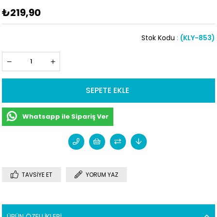
₺219,90
Stok Kodu
(KLY-853)
Whatsapp ile Sipariş Ver
TAVSIYE ET
YORUM YAZ
ÜRÜN ÖZELLIKLERI