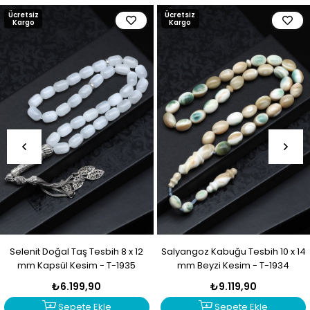
Ücretsiz
Ücretsiz
Kargo
Kargo
Selenit Doğal Taş Tesbih 8 x 12
Salyangoz Kabuğu Tesbih 10 x 14
mm Kapsül Kesim - T-1935
mm Beyzi Kesim - T-1934
₺6.199,90
₺9.119,90
Sepete Ekle
Sepete Ekle