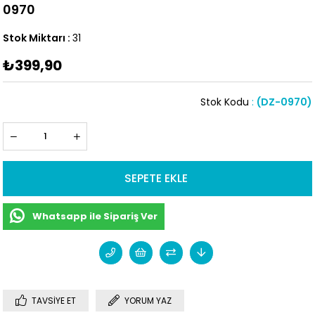
0970
Stok Miktarı
:
31
₺399,90
Stok Kodu
(DZ-0970)
Whatsapp ile Sipariş Ver
TAVSIYE ET
YORUM YAZ