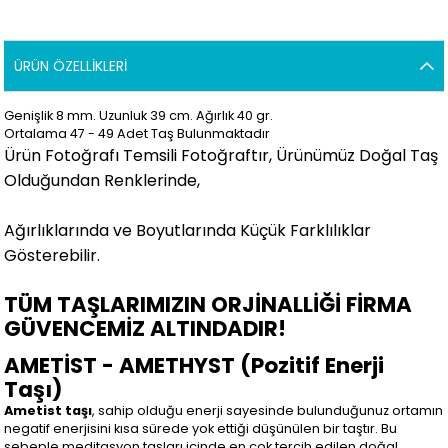
ÜRÜN ÖZELLIKLERI
Genişlik 8 mm. Uzunluk 39 cm. Ağırlık 40 gr.
Ortalama 47 - 49 Adet Taş Bulunmaktadır
Ürün Fotoğrafı Temsili Fotoğraftır, Ürünümüz Doğal Taş
Olduğundan Renklerinde,
Ağırlıklarında ve Boyutlarında Küçük Farklılıklar
Gösterebilir.
TÜM TAŞLARIMIZIN ORJİNALLİĞİ FİRMA
GÜVENCEMİZ ALTINDADIR!
AMETİST - AMETHYST (Pozitif Enerji
Taşı)
Ametist taşı
, sahip olduğu enerji sayesinde bulunduğunuz ortamın
negatif enerjisini kısa sürede yok ettiği düşünülen bir taştır. Bu
sebeple meditasyon taşları içinde en çok tercih edilen doğal