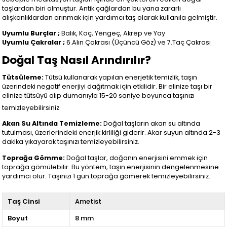
taşlardan biri olmuştur. Antik çağlardan bu yana zararlı
alışkanlıklardan arınmak için yardımcı taş olarak kullanıla gelmiştir.
Uyumlu Burçlar ;
Balık, Koç, Yengeç, Akrep ve Yay
Uyumlu Çakralar ;
6.Alın Çakrası (Üçüncü Göz) ve 7.Taç Çakrası
Doğal Taş Nasıl Arındırılır?
Tütsüleme:
Tütsü kullanarak yapılan enerjetik temizlik, taşın
üzerindeki negatif enerjiyi dağıtmak için etkilidir. Bir elinize taşı bir
elinize tütsüyü alıp dumanıyla 15-20 saniye boyunca taşınızı
temizleyebilirsiniz.
Akan Su Altında Temizleme:
Doğal taşların akan su altında
tutulması, üzerlerindeki enerjik kirliliği giderir. Akar suyun altında 2-3
dakika yıkayarak taşınızı temizleyebilirsiniz.
Toprağa Gömme:
Doğal taşlar, doğanın enerjisini emmek için
toprağa gömülebilir. Bu yöntem, taşın enerjisinin dengelenmesine
yardımcı olur. Taşınızı 1 gün toprağa gömerek temizleyebilirsiniz.
Taş Cinsi
Ametist
Boyut
8 mm