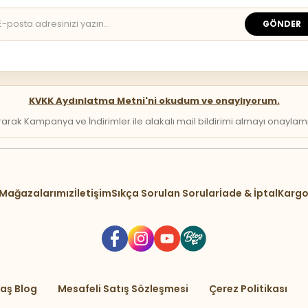
GÖNDER
KVKK Aydınlatma Metni'ni okudum ve onaylıyorum.
arak Kampanya ve İndirimler ile alakalı mail bildirimi almayı onaylamış 
Mağazalarımız
İletişim
Sıkça Sorulan Sorular
İade & İptal
Kargo
aş Blog
Mesafeli Satış Sözleşmesi
Çerez Politikası