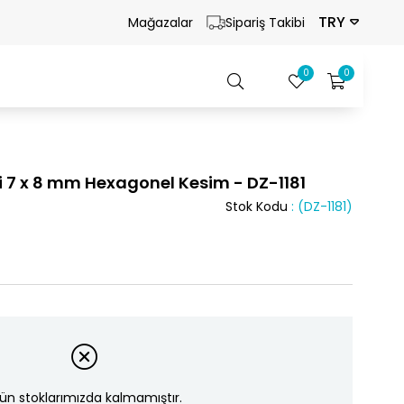
TRY
Mağazalar
Sipariş Takibi
0
0
i 7 x 8 mm Hexagonel Kesim - DZ-1181
Stok Kodu
(DZ-1181)
ün stoklarımızda kalmamıştır.