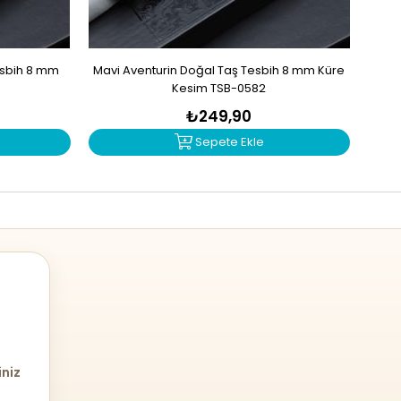
esbih 8 mm
Mavi Aventurin Doğal Taş Tesbih 8 mm Küre
Akik 
3
Kesim TSB-0582
₺249,90
Sepete Ekle
iniz