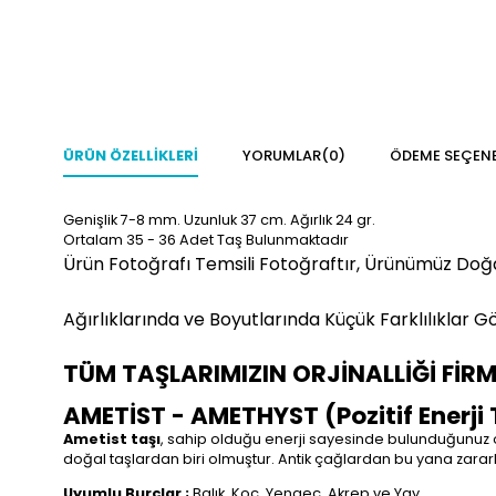
ÜRÜN ÖZELLIKLERI
YORUMLAR
(0)
ÖDEME SEÇENE
Genişlik 7-8 mm. Uzunluk 37 cm. Ağırlık 24 gr.
Ortalam 35 - 36 Adet Taş Bulunmaktadır
Ürün Fotoğrafı Temsili Fotoğraftır, Ürünümüz Doğ
Ağırlıklarında ve Boyutlarında Küçük Farklılıklar Gö
TÜM TAŞLARIMIZIN ORJİNALLİĞİ FİR
AMETİST - AMETHYST (Pozitif Enerji 
Ametist taşı
, sahip olduğu enerji sayesinde bulunduğunuz or
doğal taşlardan biri olmuştur. Antik çağlardan bu yana zararlı 
Uyumlu Burçlar ;
Balık, Koç, Yengeç, Akrep ve Yay