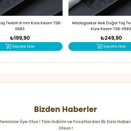
Taş Tesbih 8 mm Küre Kesim TSB-
Madagaskar Akik Doğal Taş T
0583
Küre Kesim TSB-058
₺199,90
₺249,90
Sepete Ekle
Sepete Ekle
Bizden Haberler
tenimize Üye Olun ! Tüm İndirim ve Fırsatlardan İlk Sizin Haber
Olsun !