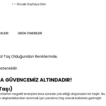
< < Önceki Sayfaya Dön
KLERI
ÜRÜN ÖNERILERI
al Taş Olduğundan Renklerinde,
sterebilir.
MA GÜVENCEMİZ ALTINDADIR!
Taşı)
tamın negatif enerjisini kısa sürede yok ettiği düşünülen bir taştır. B
alışkanlıklardan arınmak için yardımcı taş olarak kullanıla gelmiştir.