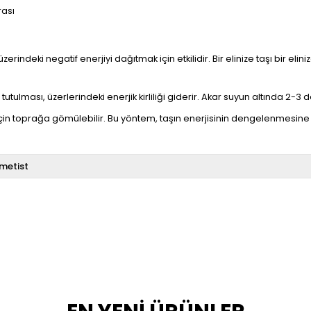
rası
üzerindeki negatif enerjiyi dağıtmak için etkilidir. Bir elinize taşı bir e
utulması, üzerlerindeki enerjik kirliliği giderir. Akar suyun altında 2-3 da
çin toprağa gömülebilir. Bu yöntem, taşın enerjisinin dengelenmesine 
metist