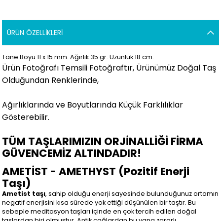
ÜRÜN ÖZELLIKLERI
Tane Boyu 11 x 15 mm. Ağırlık 35 gr. Uzunluk 18 cm.
Ürün Fotoğrafı Temsili Fotoğraftır, Ürünümüz Doğal Taş
Olduğundan Renklerinde,
Ağırlıklarında ve Boyutlarında Küçük Farklılıklar
Gösterebilir
.
TÜM TAŞLARIMIZIN ORJİNALLİĞİ FİRMA
GÜVENCEMİZ ALTINDADIR!
AMETİST - AMETHYST (Pozitif Enerji
Taşı)
Ametist taşı
, sahip olduğu enerji sayesinde bulunduğunuz ortamın
negatif enerjisini kısa sürede yok ettiği düşünülen bir taştır. Bu
sebeple meditasyon taşları içinde en çok tercih edilen doğal
taşlardan biri olmuştur. Antik çağlardan bu yana zararlı