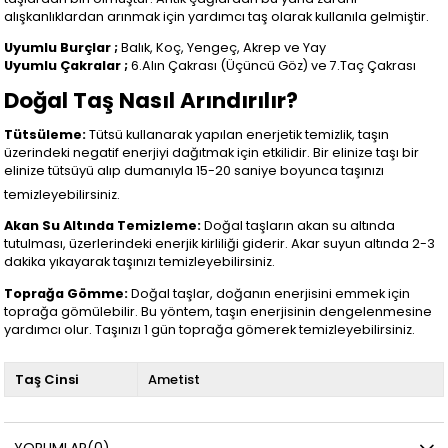
alışkanlıklardan arınmak için yardımcı taş olarak kullanıla gelmiştir.
Uyumlu Burçlar ;
Balık, Koç, Yengeç, Akrep ve Yay
Uyumlu Çakralar ;
6.Alın Çakrası (Üçüncü Göz) ve 7.Taç Çakrası
Doğal Taş Nasıl Arındırılır?
Tütsüleme:
Tütsü kullanarak yapılan enerjetik temizlik, taşın
üzerindeki negatif enerjiyi dağıtmak için etkilidir. Bir elinize taşı bir
elinize tütsüyü alıp dumanıyla 15-20 saniye boyunca taşınızı
temizleyebilirsiniz.
Akan Su Altında Temizleme:
Doğal taşların akan su altında
tutulması, üzerlerindeki enerjik kirliliği giderir. Akar suyun altında 2-3
dakika yıkayarak taşınızı temizleyebilirsiniz.
Toprağa Gömme:
Doğal taşlar, doğanın enerjisini emmek için
toprağa gömülebilir. Bu yöntem, taşın enerjisinin dengelenmesine
yardımcı olur. Taşınızı 1 gün toprağa gömerek temizleyebilirsiniz.
Taş Cinsi
Ametist
YORUMLAR
(0)