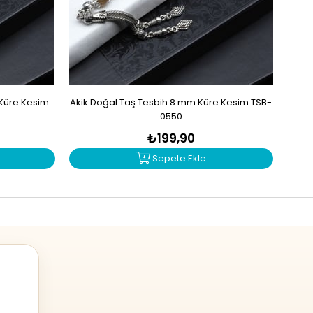
 Küre Kesim
Akik Doğal Taş Tesbih 8 mm Küre Kesim TSB-
Sit
0550
₺199,90
Sepete Ekle