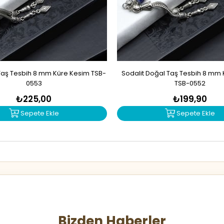
Taş Tesbih 8 mm Küre Kesim TSB-
Sodalit Doğal Taş Tesbih 8 mm
0553
TSB-0552
₺225,00
₺199,90
Sepete Ekle
Sepete Ekle
Bizden Haberler