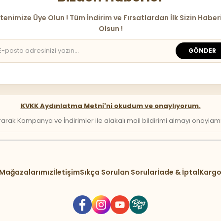
tenimize Üye Olun ! Tüm İndirim ve Fırsatlardan İlk Sizin Haber
Olsun !
GÖNDER
KVKK Aydınlatma Metni'ni okudum ve onaylıyorum.
arak Kampanya ve İndirimler ile alakalı mail bildirimi almayı onaylamış 
Mağazalarımız
İletişim
Sıkça Sorulan Sorular
İade & İptal
Kargo