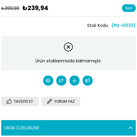
₺239,94
₺399,90
%
40
İndirim
Stok Kodu
(PD-0033)
Ürün stoklarımızda kalmamıştır.
TAVSIYE ET
YORUM YAZ
ÜRÜN ÖZELLIKLERI