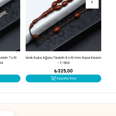
bih 7 x 10
İznik Kuka Ağacı Tesbih 6 x 10 mm Arpa Kesim
İzn
14
- T-1913
₺325,00
Sepete Ekle