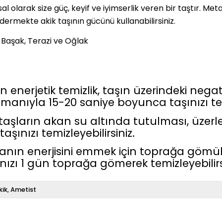
olarak size güç, keyif ve iyimserlik veren bir taştır. Metafi
idermekte akik taşının gücünü kullanabilirsiniz.
, Başak, Terazi ve Oğlak
nerjetik temizlik, taşın üzerindeki negatif 
dumanıyla 15-20 saniye boyunca taşınızı tem
aşların akan su altında tutulması, üzerlerind
şınızı temizleyebilirsiniz.
anın enerjisini emmek için toprağa gömüleb
ızı 1 gün toprağa gömerek temizleyebilirs
kik
Ametist