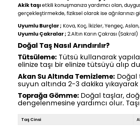
Akik taşı
etkili konuşmanıza yardımcı olan, duygusal 
gerçekleştirmekde, fiziksel olarak ise ağrılarınızı g
Uyumlu Burçlar ;
Kova, Koç, İkizler, Yengeç, Aslan
Uyumlu Çakralar ;
2.Altın Karın Çakrası (Sakral)
Doğal Taş Nasıl Arındırılır?
Tütsüleme:
Tütsü kullanarak yapılan e
elinize taşı bir elinize tütsüyü alıp 
Akan Su Altında Temizleme:
Doğal t
suyun altında 2-3 dakika yıkayarak ta
Toprağa Gömme:
Doğal taşlar, doğ
dengelenmesine yardımcı olur. Taşın
Taş Cinsi
A