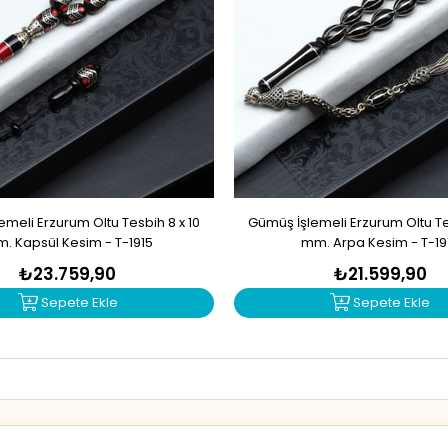
meli Erzurum Oltu Tesbih 8 x 10
Gümüş İşlemeli Erzurum Oltu Tes
. Kapsül Kesim - T-1915
mm. Arpa Kesim - T-19
₺23.759,90
₺21.599,90
Sepete Ekle
Sepete Ekle