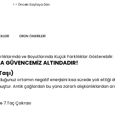
< < Önceki Sayfaya Dön
KLERI
ÜRÜN ÖNERILERI
klarında ve Boyutlarında Küçük Farklılıklar Gösterebilir.
MA GÜVENCEMİZ ALTINDADIR!
Taşı)
duğunuz ortamın negatif enerjisini kısa sürede yok ettiği 
muştur. Antik çağlardan bu yana zararlı alışkanlıklardan arı
y
e 7.Taç Çakrası