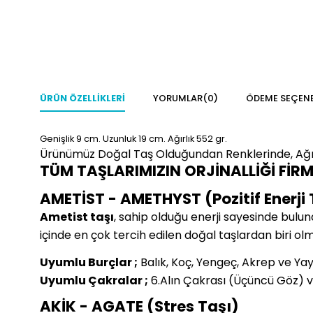
ÜRÜN ÖZELLIKLERI
YORUMLAR
(0)
ÖDEME SEÇENE
Genişlik 9
cm. Uzunluk 19 cm. Ağırlık 552 gr.
Ürünümüz Doğal Taş Olduğundan Renklerinde, Ağırlı
TÜM TAŞLARIMIZIN ORJİNALLİĞİ FİR
AMETİST - AMETHYST (Pozitif Enerji 
Ametist taşı
, sahip olduğu enerji sayesinde bulun
içinde en çok tercih edilen doğal taşlardan biri ol
Uyumlu Burçlar ;
Balık, Koç, Yengeç, Akrep ve Ya
Uyumlu Çakralar ;
6.Alın Çakrası (Üçüncü Göz) v
AKİK - AGATE (Stres Taşı)