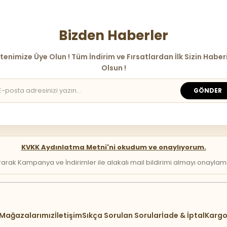
Bizden Haberler
tenimize Üye Olun ! Tüm İndirim ve Fırsatlardan İlk Sizin Haber
Olsun !
GÖNDER
KVKK Aydınlatma Metni'ni okudum ve onaylıyorum.
arak Kampanya ve İndirimler ile alakalı mail bildirimi almayı onaylamış 
Mağazalarımız
İletişim
Sıkça Sorulan Sorular
İade & İptal
Kargo