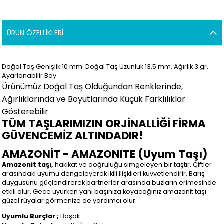
ÜRÜN ÖZELLIKLERI
Doğal Taş Genişlik 10 mm. Doğal Taş Uzunluk 13,5 mm. Ağırlık 3
gr.
Ayarlanabilir Boy
Ürünümüz Doğal Taş Olduğundan Renklerinde,
Ağırlıklarında ve Boyutlarında Küçük Farklılıklar
Gösterebilir
TÜM TAŞLARIMIZIN ORJİNALLİĞİ FİRMA
GÜVENCEMİZ ALTINDADIR!
AMAZONİT - AMAZONITE (Uyum Taşı)
Amazonit taşı,
hakikat ve doğruluğu simgeleyen bir taştır. Çiftler
arasındaki uyumu dengeleyerek ikili ilişkileri kuvvetlendirir. Barış
duygusunu güçlendirerek partnerler arasında buzların erimesinde
etkili olur. Gece uyurken yanı başınıza koyacağınız amazonit taşı
güzel rüyalar görmenize de yardımcı olur.
Uyumlu Burçlar ;
Başak