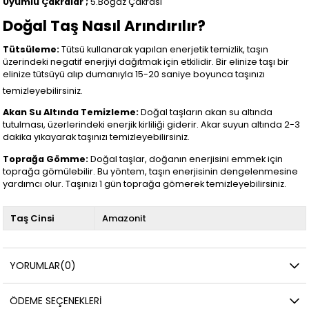
Uyumlu Çakralar ;
5.Boğaz Çakrası
Doğal Taş Nasıl Arındırılır?
Tütsüleme:
Tütsü kullanarak yapılan enerjetik temizlik, taşın
üzerindeki negatif enerjiyi dağıtmak için etkilidir. Bir elinize taşı bir
elinize tütsüyü alıp dumanıyla 15-20 saniye boyunca taşınızı
temizleyebilirsiniz.
Akan Su Altında Temizleme:
Doğal taşların akan su altında
tutulması, üzerlerindeki enerjik kirliliği giderir. Akar suyun altında 2-3
dakika yıkayarak taşınızı temizleyebilirsiniz.
Toprağa Gömme:
Doğal taşlar, doğanın enerjisini emmek için
toprağa gömülebilir. Bu yöntem, taşın enerjisinin dengelenmesine
yardımcı olur. Taşınızı 1 gün toprağa gömerek temizleyebilirsiniz.
Taş Cinsi
Amazonit
YORUMLAR
(0)
ÖDEME SEÇENEKLERI