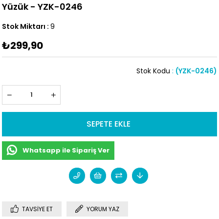
Yüzük - YZK-0246
Stok Miktarı
:
9
₺299,90
Stok Kodu
(YZK-0246)
Whatsapp ile Sipariş Ver
TAVSIYE ET
YORUM YAZ