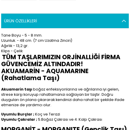
ÜRÜN ÖZELLIKLERI
Tane Boyu - 5 - 8
mm.
Uzunluk. - 48
cm.
(7 cm Uzatma Zinciri)
Ağırlık - 13,2 gr.
Klips - Çelik
TÜM TAŞLARIMIZIN ORJİNALLİĞİ FİRMA
GÜVENCEMİZ ALTINDADIR!
AKUAMARİN - AQUAMARINE
(Rahatlama Taşı)
Akuamarin taşı
boğaz enfeksiyonlarına ve ağrılarına iyi gelen,
strese karşı koruyup rahatlamanızı sağlayan bir taştır. Doğru
duyguları ön plana çıkararak kendinizi daha rahat bir şekilde ifade
etmenize de yardımcı olur.
Uyumlu Burçlar ;
Koç ve Terazi
Uyumlu Çakralar ;
5.Boğaz Çakrası ve 4. Kalp Çakrası
MORGANİT - MORGANITE (Gençlik Taşı)