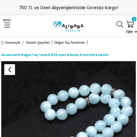
750 TL ve Üzeri Alışverişlerinizde Ücretsiz Kargo!
0
MENU
TRY
Anasayfa
Tesbih Çeşitleri
Doğal Taş Tesbihler
Akuamarin Doğal Taş Tesbih 925 Ayar Gümüş 8 mm Küre Kesim