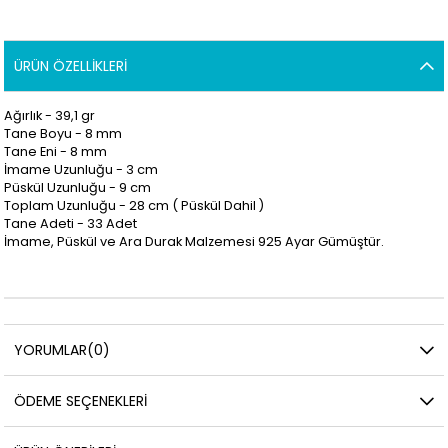
ÜRÜN ÖZELLIKLERI
Ağırlık - 39,1
gr
Tane Boyu - 8 mm
Tane Eni - 8
mm
İmame Uzunluğu - 3
cm
Püskül Uzunluğu - 9
cm
Toplam Uzunluğu - 28 cm ( Püskül Dahil )
Tane Adeti - 33 Adet
İmame, Püskül ve Ara Durak Malzemesi 925 Ayar Gümüştür.
YORUMLAR
(0)
ÖDEME SEÇENEKLERI