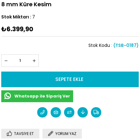
8 mm Küre Kesim
Stok Miktarı
:
7
₺6.399,90
Stok Kodu
(TSB-0187)
Whatsapp ile Sipariş Ver
TAVSIYE ET
YORUM YAZ