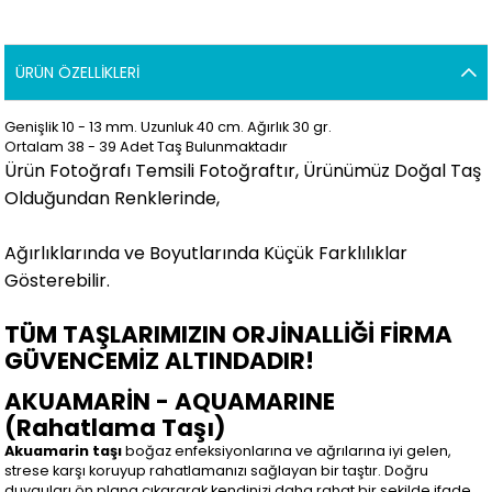
ÜRÜN ÖZELLIKLERI
Genişlik 10 - 13 mm. Uzunluk 40 cm. Ağırlık 30 gr.
Ortalam 38 - 39 Adet Taş Bulunmaktadır
Ürün Fotoğrafı Temsili Fotoğraftır, Ürünümüz Doğal Taş
Olduğundan Renklerinde,
Ağırlıklarında ve Boyutlarında Küçük Farklılıklar
Gösterebilir.
TÜM TAŞLARIMIZIN ORJİNALLİĞİ FİRMA
GÜVENCEMİZ ALTINDADIR!
AKUAMARİN - AQUAMARINE
(Rahatlama Taşı)
Akuamarin taşı
boğaz enfeksiyonlarına ve ağrılarına iyi gelen,
strese karşı koruyup rahatlamanızı sağlayan bir taştır. Doğru
duyguları ön plana çıkararak kendinizi daha rahat bir şekilde ifade