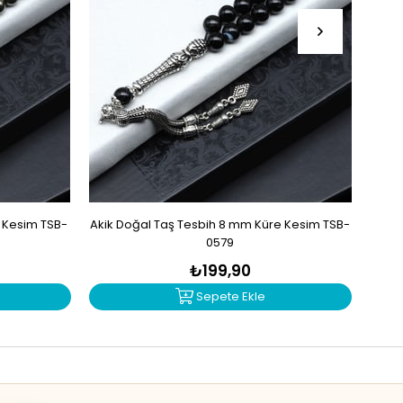
e Kesim TSB-
Akik Doğal Taş Tesbih 8 mm Küre Kesim TSB-
Mad
0579
₺199,90
Sepete Ekle