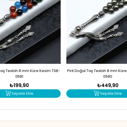
Taş Tesbih 8 mm Küre Kesim TSB-
Pirit Doğal Taş Tesbih 8 mm Kür
0581
0580
₺199,90
₺449,90
Sepete Ekle
Sepete Ekle