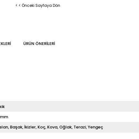
< < Önceki Sayfaya Dön
KLERI
ÜRÜN ÖNERILERI
kik
 mm
slan
Başak
İkizler
Koç
Kova
Oğlak
Terazi
Yengeç