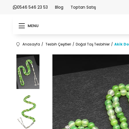
0546 546 23 53
Blog
Toptan Satış
MENU
Anasayfa
Tesbih Çeşitleri
Doğal Taş Tesbihler
Akik Do