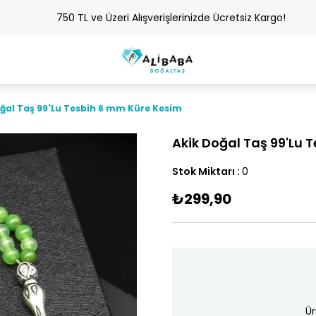
750 TL ve Üzeri Alışverişlerinizde Ücretsiz Kargo!
ğal Taş 99'Lu Tesbih 6 mm Küre Kesim
Akik Doğal Taş 99'Lu 
Stok Miktarı
:
0
₺299,90
Ür