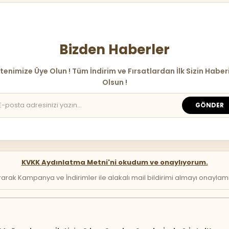
Bizden Haberler
tenimize Üye Olun ! Tüm İndirim ve Fırsatlardan İlk Sizin Haber
Olsun !
GÖNDER
KVKK Aydınlatma Metni'ni okudum ve onaylıyorum.
arak Kampanya ve İndirimler ile alakalı mail bildirimi almayı onaylamış 