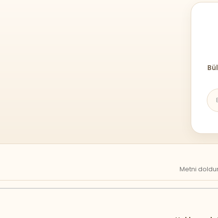
Bül
Metni doldur