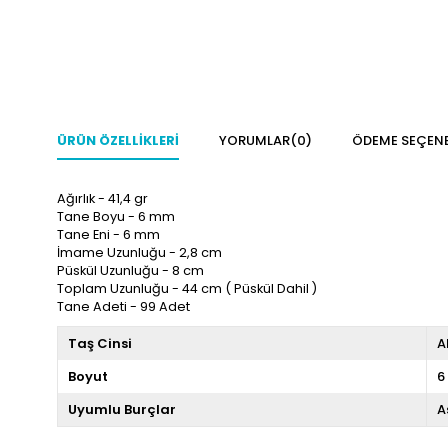
ÜRÜN ÖZELLIKLERI
YORUMLAR
(0)
ÖDEME SEÇENE
Ağırlık - 41,4 gr
Tane Boyu - 6
mm
Tane Eni - 6 mm
İmame Uzunluğu - 2,8 cm
Püskül Uzunluğu - 8 cm
Toplam Uzunluğu - 44
cm ( Püskül Dahil )
Tane Adeti - 99 Adet
Taş Cinsi
A
Boyut
6
Uyumlu Burçlar
A