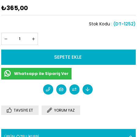
₺365,00
Stok Kodu
(DT-1252)
Whatsapp ile Sipariş Ver
TAVSIYE ET
YORUM YAZ
ÜRÜN ÖZELLIKLERI