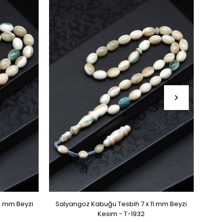
2 mm Beyzi
Salyangoz Kabuğu Tesbih 7 x 11 mm Beyzi
Zu
Kesim - T-1932