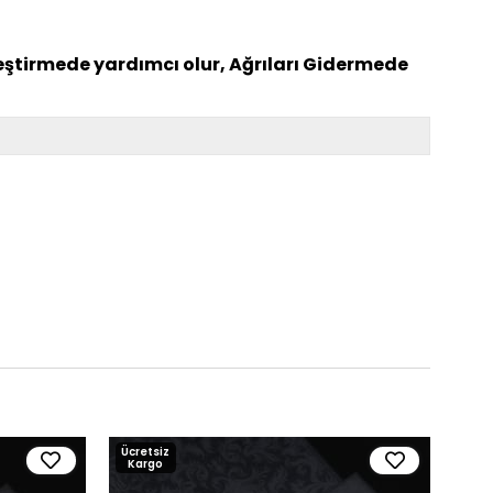
leştirmede yardımcı olur, Ağrıları Gidermede
Ücretsiz
Ücre
Kargo
Kar