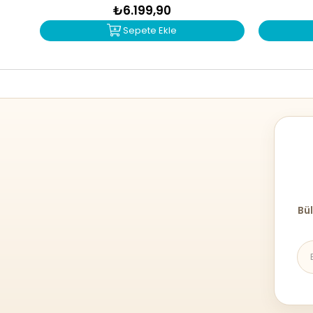
₺6.199,90
Sepete Ekle
Bül