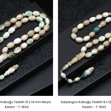
Kabuğu Tesbih 10 x 14 mm Beyzi
Salyangoz Kabuğu Tesbih 8 x 1
Kesim - T-1934
Kesim - T-1933