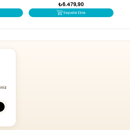
₺6.479,90
Sepete Ekle
iniz