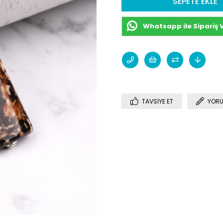
Whatsapp ile Sipariş 
TAVSIYE ET
YORU