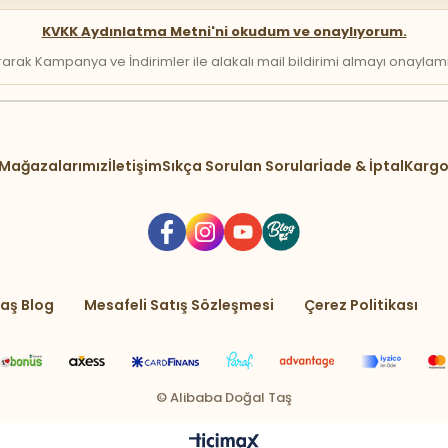
KVKK Aydınlatma Metni'ni okudum ve onaylıyorum.
arak Kampanya ve İndirimler ile alakalı mail bildirimi almayı onaylamış 
Mağazalarımız
İletişim
Sıkça Sorulan Sorular
İade & İptal
Kargo
aş Blog
Mesafeli Satış Sözleşmesi
Çerez Politikası