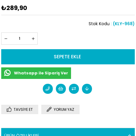
₺289,90
Stok Kodu
(KLY-968)
Whatsapp ile Sipariş Ver
TAVSIYE ET
YORUM YAZ
ÜRÜN ÖZELLIKLERI