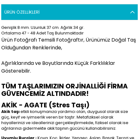
ÜRÜN ÖZELLIKLERI
Genişlik 8 mm. Uzunluk 37 cm. Ağırlık 34 gr.
Ortalama 47 - 48 Adet Taş Bulunmaktadır
Ürün Fotoğrafı Temsili Fotoğraftır, Ürünümüz Doğal Taş
Olduğundan Renklerinde,
Ağırlıklarında ve Boyutlarında Küçük Farklılıklar
Gösterebilir.
TÜM TAŞLARIMIZIN ORJİNALLİĞİ FİRMA
GÜVENCEMİZ ALTINDADIR!
AKİK - AGATE (Stres Taşı)
Akik taşı
etkili konuşmanıza yardımcı olan, duygusal olarak size
güç, keyif ve iyimserlik veren bir taştır. Metafiziksel olarak
hayallerinizi ve ideallerinizi gerçekleştirmekde, fiziksel olarak ise
ağrılarınızı gidermekte akik taşının gücünü kullanabilirsiniz.
Uyumlu Burçlar ;
Kova, Koç, İkizler, Yengeç, Aslan, Başak, Terazi ve