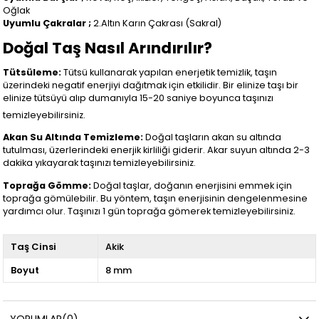
Oğlak
Uyumlu Çakralar ;
2.Altın Karın Çakrası (Sakral)
Doğal Taş Nasıl Arındırılır?
Tütsüleme:
Tütsü kullanarak yapılan enerjetik temizlik, taşın
üzerindeki negatif enerjiyi dağıtmak için etkilidir. Bir elinize taşı bir
elinize tütsüyü alıp dumanıyla 15-20 saniye boyunca taşınızı
temizleyebilirsiniz.
Akan Su Altında Temizleme:
Doğal taşların akan su altında
tutulması, üzerlerindeki enerjik kirliliği giderir. Akar suyun altında 2-3
dakika yıkayarak taşınızı temizleyebilirsiniz.
Toprağa Gömme:
Doğal taşlar, doğanın enerjisini emmek için
toprağa gömülebilir. Bu yöntem, taşın enerjisinin dengelenmesine
yardımcı olur. Taşınızı 1 gün toprağa gömerek temizleyebilirsiniz.
Taş Cinsi
Akik
Boyut
8 mm
YORUMLAR
(0)