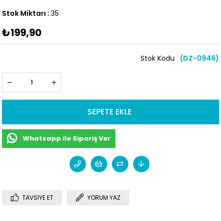
Stok Miktarı
:
35
₺199,90
Stok Kodu
(DZ-0946)
Whatsapp ile Sipariş Ver
TAVSIYE ET
YORUM YAZ