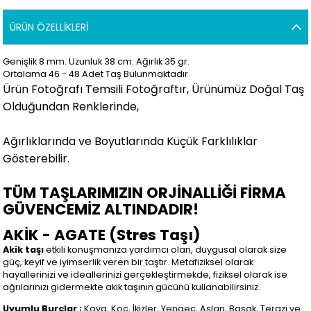
ÜRÜN ÖZELLIKLERI
Genişlik 8 mm. Uzunluk 38 cm. Ağırlık 35 gr.
Ortalama 46 - 48 Adet Taş Bulunmaktadır
Ürün Fotoğrafı Temsili Fotoğraftır, Ürünümüz Doğal Taş
Olduğundan Renklerinde,
Ağırlıklarında ve Boyutlarında Küçük Farklılıklar
Gösterebilir.
TÜM TAŞLARIMIZIN ORJİNALLİĞİ FİRMA
GÜVENCEMİZ ALTINDADIR!
AKİK - AGATE (Stres Taşı)
Akik taşı
etkili konuşmanıza yardımcı olan, duygusal olarak size
güç, keyif ve iyimserlik veren bir taştır. Metafiziksel olarak
hayallerinizi ve ideallerinizi gerçekleştirmekde, fiziksel olarak ise
ağrılarınızı gidermekte akik taşının gücünü kullanabilirsiniz.
Uyumlu Burçlar ;
Kova, Koç, İkizler, Yengeç, Aslan, Başak, Terazi ve