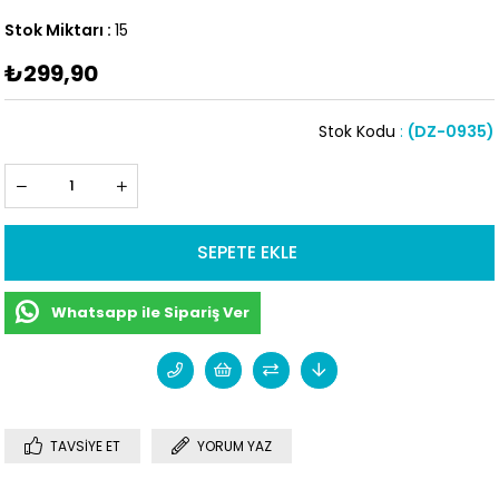
Stok Miktarı
:
15
₺299,90
Stok Kodu
(DZ-0935)
Whatsapp ile Sipariş Ver
TAVSIYE ET
YORUM YAZ