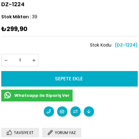
DZ-1224
Stok Miktarı
:
39
₺299,90
Stok Kodu
(DZ-1224)
Whatsapp ile Sipariş Ver
TAVSIYE ET
YORUM YAZ