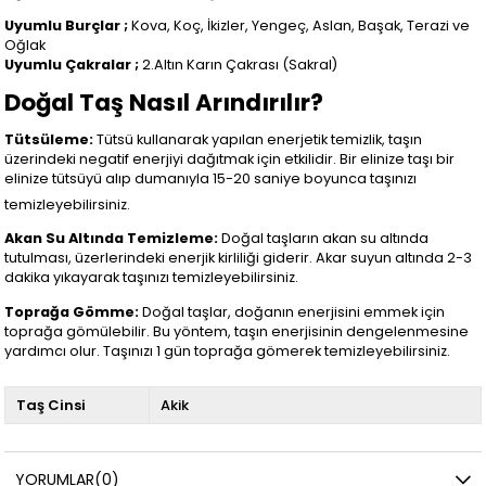
Uyumlu Burçlar ;
Kova, Koç, İkizler, Yengeç, Aslan, Başak, Terazi ve
Oğlak
Uyumlu Çakralar ;
2.Altın Karın Çakrası (Sakral)
Doğal Taş Nasıl Arındırılır?
Tütsüleme:
Tütsü kullanarak yapılan enerjetik temizlik, taşın
üzerindeki negatif enerjiyi dağıtmak için etkilidir. Bir elinize taşı bir
elinize tütsüyü alıp dumanıyla 15-20 saniye boyunca taşınızı
temizleyebilirsiniz.
Akan Su Altında Temizleme:
Doğal taşların akan su altında
tutulması, üzerlerindeki enerjik kirliliği giderir. Akar suyun altında 2-3
dakika yıkayarak taşınızı temizleyebilirsiniz.
Toprağa Gömme:
Doğal taşlar, doğanın enerjisini emmek için
toprağa gömülebilir. Bu yöntem, taşın enerjisinin dengelenmesine
yardımcı olur. Taşınızı 1 gün toprağa gömerek temizleyebilirsiniz.
Taş Cinsi
Akik
YORUMLAR
(0)