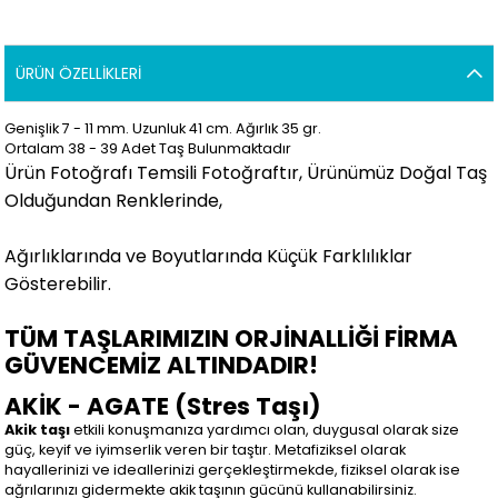
ÜRÜN ÖZELLIKLERI
Genişlik 7 - 11 mm. Uzunluk 41 cm. Ağırlık 35 gr.
Ortalam 38 - 39 Adet Taş Bulunmaktadır
Ürün Fotoğrafı Temsili Fotoğraftır, Ürünümüz Doğal Taş
Olduğundan Renklerinde,
Ağırlıklarında ve Boyutlarında Küçük Farklılıklar
Gösterebilir.
TÜM TAŞLARIMIZIN ORJİNALLİĞİ FİRMA
GÜVENCEMİZ ALTINDADIR!
AKİK - AGATE (Stres Taşı)
Akik taşı
etkili konuşmanıza yardımcı olan, duygusal olarak size
güç, keyif ve iyimserlik veren bir taştır. Metafiziksel olarak
hayallerinizi ve ideallerinizi gerçekleştirmekde, fiziksel olarak ise
ağrılarınızı gidermekte akik taşının gücünü kullanabilirsiniz.