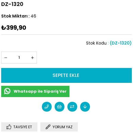
DZ-1320
Stok Miktarı
:
46
₺399,90
Stok Kodu
(DZ-1320)
Whatsapp ile Sipariş Ver
TAVSIYE ET
YORUM YAZ