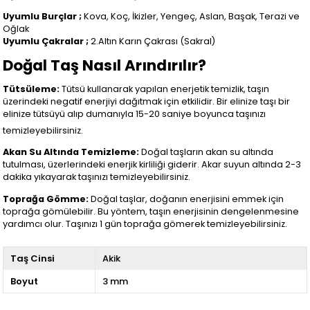
Uyumlu Burçlar ;
Kova, Koç, İkizler, Yengeç, Aslan, Başak, Terazi ve
Oğlak
Uyumlu Çakralar ;
2.Altın Karın Çakrası (Sakral)
Doğal Taş Nasıl Arındırılır?
Tütsüleme:
Tütsü kullanarak yapılan enerjetik temizlik, taşın
üzerindeki negatif enerjiyi dağıtmak için etkilidir. Bir elinize taşı bir
elinize tütsüyü alıp dumanıyla 15-20 saniye boyunca taşınızı
temizleyebilirsiniz.
Akan Su Altında Temizleme:
Doğal taşların akan su altında
tutulması, üzerlerindeki enerjik kirliliği giderir. Akar suyun altında 2-3
dakika yıkayarak taşınızı temizleyebilirsiniz.
Toprağa Gömme:
Doğal taşlar, doğanın enerjisini emmek için
toprağa gömülebilir. Bu yöntem, taşın enerjisinin dengelenmesine
yardımcı olur. Taşınızı 1 gün toprağa gömerek temizleyebilirsiniz.
Taş Cinsi
Akik
Boyut
3 mm