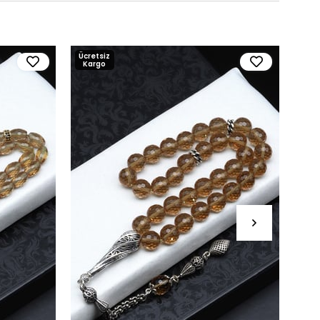
Ücretsiz
Ücre
Kargo
Kar