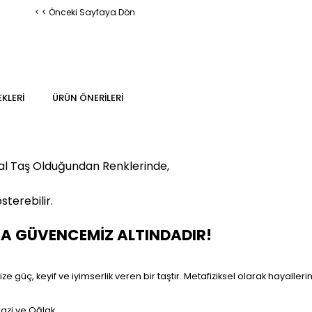
< < Önceki Sayfaya Dön
KLERI
ÜRÜN ÖNERILERI
al Taş Olduğundan Renklerinde,
sterebilir.
MA GÜVENCEMİZ ALTINDADIR!
 güç, keyif ve iyimserlik veren bir taştır. Metafiziksel olarak hayallerini
razi ve Oğlak