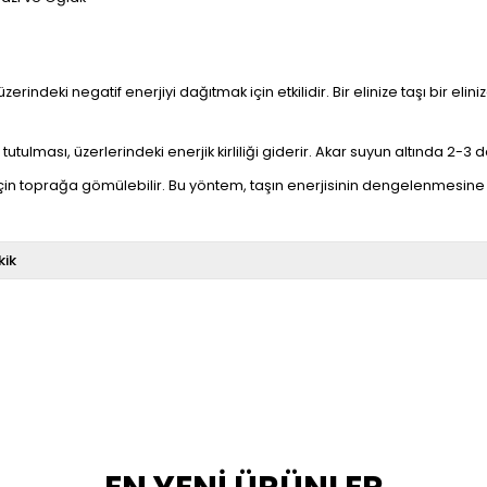
üzerindeki negatif enerjiyi dağıtmak için etkilidir. Bir elinize taşı bir e
utulması, üzerlerindeki enerjik kirliliği giderir. Akar suyun altında 2-3 da
çin toprağa gömülebilir. Bu yöntem, taşın enerjisinin dengelenmesine 
kik