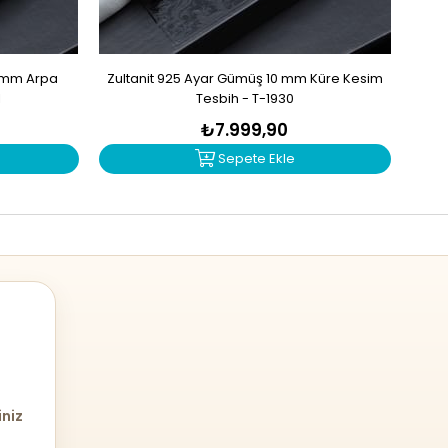
9 mm Arpa
Zultanit 925 Ayar Gümüş 10 mm Küre Kesim
Ga
1
Tesbih - T-1930
₺7.999,90
Sepete Ekle
iniz