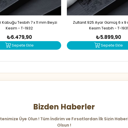
 Kabuğu Tesbih 7 x 11 mm Beyzi
Zultanit 925 Ayar Gümüş 6 x 
Kesim - T-1932
Kesim Tesbih - T-193
₺6.479,90
₺5.899,90
Sepete Ekle
Sepete Ekle
Bizden Haberler
tenimize Üye Olun ! Tüm İndirim ve Fırsatlardan İlk Sizin Haber
Olsun !