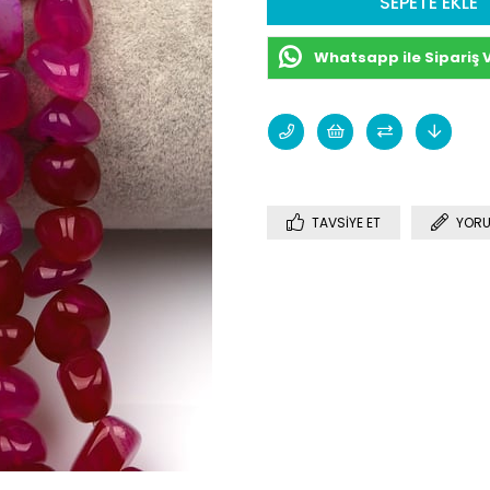
Whatsapp ile Sipariş 
TAVSIYE ET
YORU