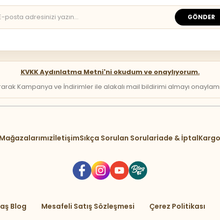
GÖNDER
KVKK Aydınlatma Metni'ni okudum ve onaylıyorum.
arak Kampanya ve İndirimler ile alakalı mail bildirimi almayı onaylamış 
Mağazalarımız
İletişim
Sıkça Sorulan Sorular
İade & İptal
Kargo
aş Blog
Mesafeli Satış Sözleşmesi
Çerez Politikası