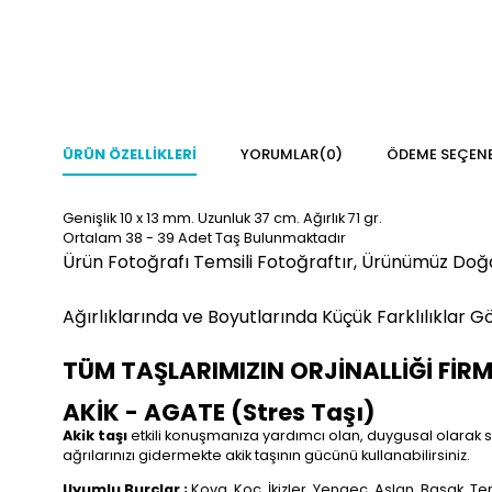
ÜRÜN ÖZELLIKLERI
YORUMLAR
(0)
ÖDEME SEÇENE
Genişlik 10 x 13 mm. Uzunluk 37 cm. Ağırlık 71 gr.
Ortalam 38 - 39 Adet Taş Bulunmaktadır
Ürün Fotoğrafı Temsili Fotoğraftır, Ürünümüz Doğ
Ağırlıklarında ve Boyutlarında Küçük Farklılıklar Gö
TÜM TAŞLARIMIZIN ORJİNALLİĞİ FİR
AKİK - AGATE (Stres Taşı)
Akik taşı
etkili konuşmanıza yardımcı olan, duygusal olarak size
ağrılarınızı gidermekte akik taşının gücünü kullanabilirsiniz.
Uyumlu Burçlar ;
Kova, Koç, İkizler, Yengeç, Aslan, Başak, Te