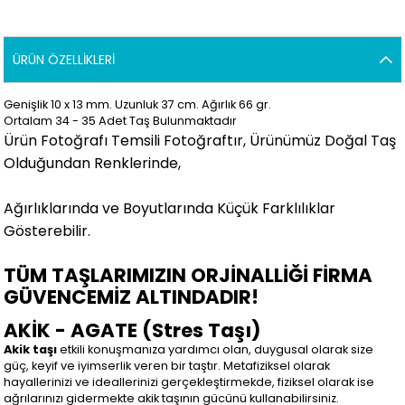
ÜRÜN ÖZELLIKLERI
Genişlik 10 x 13 mm. Uzunluk 37 cm. Ağırlık 66 gr.
Ortalam 34 - 35 Adet Taş Bulunmaktadır
Ürün Fotoğrafı Temsili Fotoğraftır, Ürünümüz Doğal Taş
Olduğundan Renklerinde,
Ağırlıklarında ve Boyutlarında Küçük Farklılıklar
Gösterebilir.
TÜM TAŞLARIMIZIN ORJİNALLİĞİ FİRMA
GÜVENCEMİZ ALTINDADIR!
AKİK - AGATE (Stres Taşı)
Akik taşı
etkili konuşmanıza yardımcı olan, duygusal olarak size
güç, keyif ve iyimserlik veren bir taştır. Metafiziksel olarak
hayallerinizi ve ideallerinizi gerçekleştirmekde, fiziksel olarak ise
ağrılarınızı gidermekte akik taşının gücünü kullanabilirsiniz.