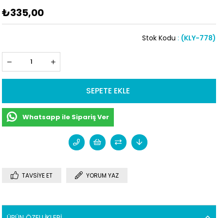
₺335,00
Stok Kodu
(KLY-778)
Whatsapp ile Sipariş Ver
TAVSIYE ET
YORUM YAZ
ÜRÜN ÖZELLIKLERI