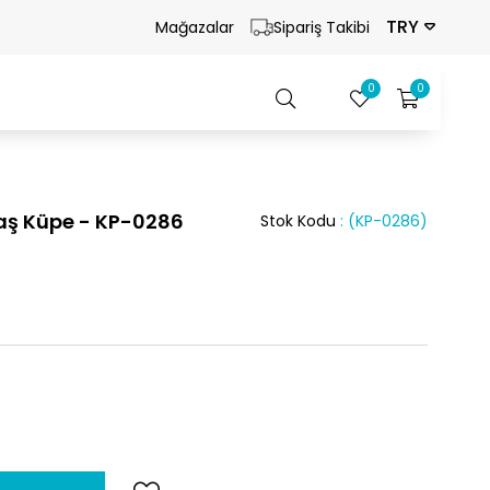
TRY
Mağazalar
Sipariş Takibi
0
0
aş Küpe - KP-0286
Stok Kodu
(KP-0286)