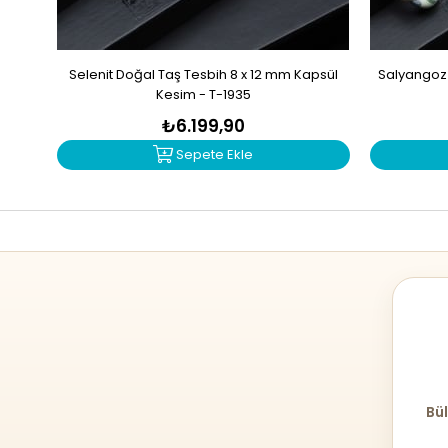
Selenit Doğal Taş Tesbih 8 x 12 mm Kapsül
Salyangoz 
Kesim - T-1935
₺6.199,90
Sepete Ekle
Bül