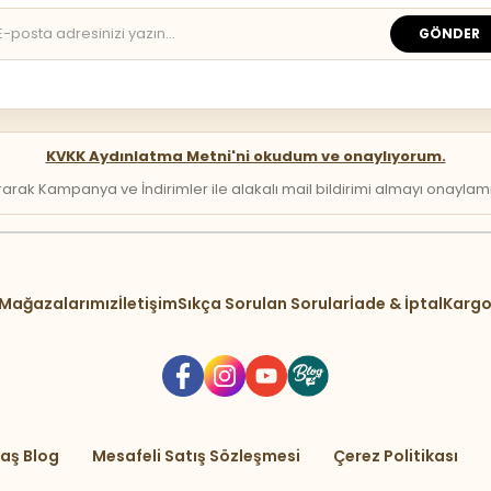
GÖNDER
KVKK Aydınlatma Metni'ni okudum ve onaylıyorum.
arak Kampanya ve İndirimler ile alakalı mail bildirimi almayı onaylamış 
Mağazalarımız
İletişim
Sıkça Sorulan Sorular
İade & İptal
Kargo
aş Blog
Mesafeli Satış Sözleşmesi
Çerez Politikası