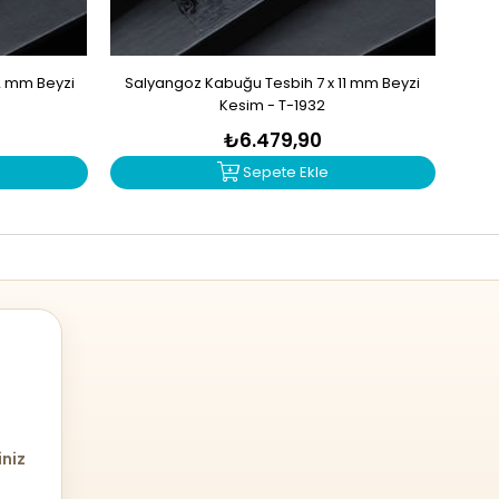
2 mm Beyzi
Salyangoz Kabuğu Tesbih 7 x 11 mm Beyzi
Zu
Kesim - T-1932
₺6.479,90
Sepete Ekle
iniz