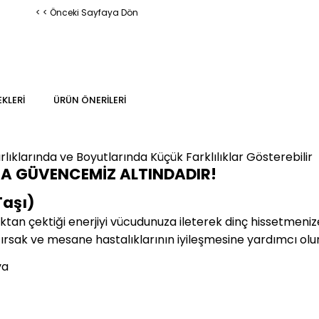
< < Önceki Sayfaya Dön
KLERI
ÜRÜN ÖNERILERI
klarında ve Boyutlarında Küçük Farklılıklar Gösterebilir
MA GÜVENCEMİZ ALTINDADIR!
Taşı)
ktan çektiği enerjiyi vücudunuza ileterek dinç hissetmenize
ırsak ve mesane hastalıklarının iyileşmesine yardımcı olu
va