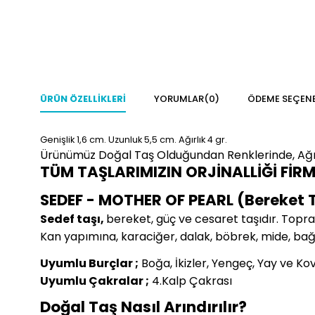
ÜRÜN ÖZELLIKLERI
YORUMLAR
(0)
ÖDEME SEÇENE
Genişlik 1,6 cm. Uzunluk 5,5 cm.
Ağırlık 4 gr.
Ürünümüz Doğal Taş Olduğundan Renklerinde, Ağırlı
TÜM TAŞLARIMIZIN ORJİNALLİĞİ FİR
SEDEF - MOTHER OF PEARL (Bereket 
Sedef taşı,
bereket, güç ve cesaret taşıdır. Topra
Kan yapımına, karaciğer, dalak, böbrek, mide, bağ
Uyumlu Burçlar ;
Boğa, İkizler, Yengeç, Yay ve Ko
Uyumlu Çakralar ;
4.Kalp Çakrası
Doğal Taş Nasıl Arındırılır?