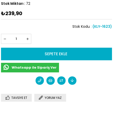
Stok Miktarı
:
72
₺239,90
Stok Kodu
(KLY-1623)
Whatsapp ile Sipariş Ver
TAVSIYE ET
YORUM YAZ