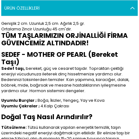
ÜRÜN ÖZELLIKLERI
Genişlik 2 cm. Uzunluk 2,5
cm. Ağırlık 2,5 gr.
Ortalama Zincir Uzunluğu 45 cm'dir.
TÜM TAŞLARIMIZIN ORJİNALLİĞİ FİRMA
GÜVENCEMİZ ALTINDADIR!
SEDEF - MOTHER OF PEARL (Bereket
Taşı)
Sedef taşı,
bereket, güç ve cesaret taşıdır. Topraktan çektiği
enerjiyi vücudunuza ileterek dinç hissetmenize yardımcı olur.
Bedeninizi toksinlerden temizler. Kan yapımına, karaciğer, dalak,
böbrek, mide, bağırsak ve mesane hastalıklarının iyileşmesine
yardımcı olur. Hormon sistemini dengeler.
Uyumlu Burçlar ;
Boğa, İkizler, Yengeç, Yay ve Kova
Uyumlu Çakralar ;
4.Kalp Çakrası
Doğal Taş Nasıl Arındırılır?
Tütsüleme:
Tütsü kullanarak yapılan enerjetik temizlik, taşın
üzerindeki negatif enerjiyi dağıtmak için etkilidir. Bir elinize taşı bir
elinize tütsüyü alıp dumanıyla 15-20 saniye boyunca taşınızı