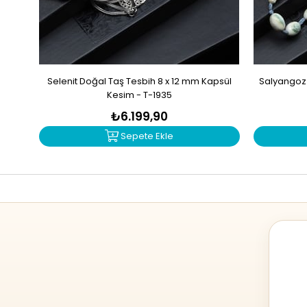
Selenit Doğal Taş Tesbih 8 x 12 mm Kapsül
Salyangoz 
Kesim - T-1935
₺6.199,90
Sepete Ekle