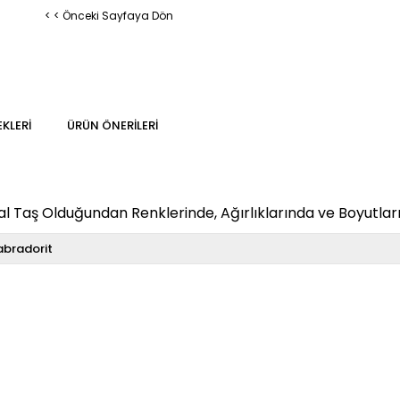
< < Önceki Sayfaya Dön
KLERI
ÜRÜN ÖNERILERI
 Taş Olduğundan Renklerinde, Ağırlıklarında ve Boyutların
abradorit