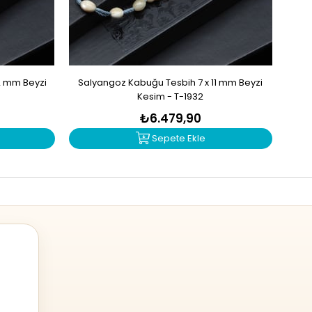
2 mm Beyzi
Salyangoz Kabuğu Tesbih 7 x 11 mm Beyzi
Zu
Kesim - T-1932
₺6.479,90
Sepete Ekle