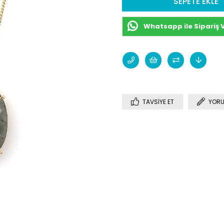
Whatsapp ile Sipariş 
TAVSIYE ET
YORU