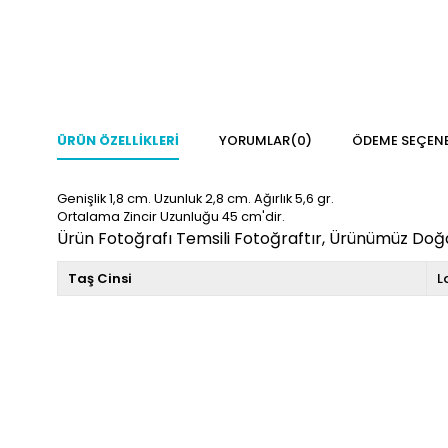
ÜRÜN ÖZELLIKLERI
YORUMLAR
(0)
ÖDEME SEÇENE
Genişlik 1,8 cm. Uzunluk 2,8
cm. Ağırlık 5,6 gr.
Ortalama Zincir Uzunluğu 45 cm'dir.
Ürün Fotoğrafı Temsili Fotoğraftır, Ürünümüz Doğal
Taş Cinsi
L