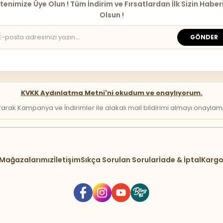
tenimize Üye Olun ! Tüm İndirim ve Fırsatlardan İlk Sizin Haber
Olsun !
GÖNDER
KVKK Aydınlatma Metni'ni okudum ve onaylıyorum.
arak Kampanya ve İndirimler ile alakalı mail bildirimi almayı onaylamış 
Mağazalarımız
İletişim
Sıkça Sorulan Sorular
İade & İptal
Kargo