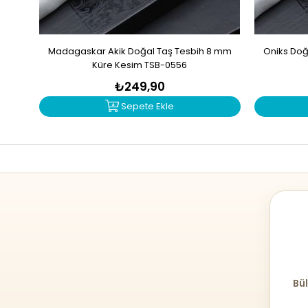
Madagaskar Akik Doğal Taş Tesbih 8 mm
Oniks Doğ
Küre Kesim TSB-0556
₺249,90
Sepete Ekle
Bül