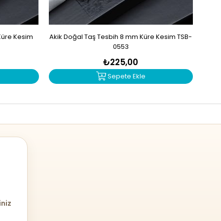
Küre Kesim
Akik Doğal Taş Tesbih 8 mm Küre Kesim TSB-
Soda
0553
₺225,00
Sepete Ekle
iniz