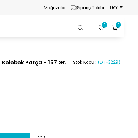
TRY
Mağazalar
Sipariş Takibi
0
0
 Kelebek Parça - 157 Gr.
Stok Kodu
(DT-3229)