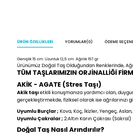
ÜRÜN ÖZELLIKLERI
YORUMLAR
(0)
ÖDEME SEÇENE
Genişlik 15
cm.
Uzunluk 12,5 cm.
Ağırlık 157 gr.
Ürünümüz Doğal Taş Olduğundan Renklerinde, Ağır
TÜM TAŞLARIMIZIN ORJİNALLİĞİ FİR
AKİK - AGATE (Stres Taşı)
Akik taşı
etkili konuşmanıza yardımcı olan, duygusal 
gerçekleştirmekde, fiziksel olarak ise ağrılarınızı g
Uyumlu Burçlar ;
Kova, Koç, İkizler, Yengeç, Aslan
Uyumlu Çakralar ;
2.Altın Karın Çakrası (Sakral)
Doğal Taş Nasıl Arındırılır?