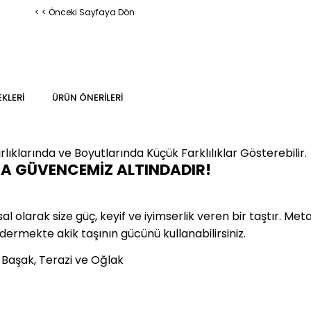
< < Önceki Sayfaya Dön
KLERI
ÜRÜN ÖNERILERI
lıklarında ve Boyutlarında
Küçük Farklılıklar Gösterebilir.
MA GÜVENCEMİZ ALTINDADIR!
olarak size güç, keyif ve iyimserlik veren bir taştır. Metafi
idermekte akik taşının gücünü kullanabilirsiniz.
, Başak, Terazi ve Oğlak