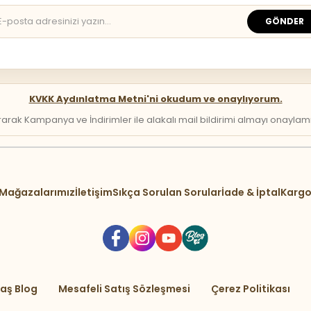
GÖNDER
KVKK Aydınlatma Metni'ni okudum ve onaylıyorum.
arak Kampanya ve İndirimler ile alakalı mail bildirimi almayı onaylamış 
Mağazalarımız
İletişim
Sıkça Sorulan Sorular
İade & İptal
Kargo
aş Blog
Mesafeli Satış Sözleşmesi
Çerez Politikası