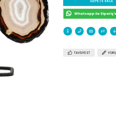
Whatsapp ile Sipariş 
TAVSIYE ET
YORU