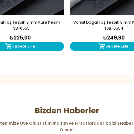
al Taş Tesbih 8 mm Küre Kesim
Varisit Doğal Taş Tesbih 8 mm 
TSB-0555
TSB-0554
₺225,00
₺249,90
Sepete Ekle
Sepete Ekle
Bizden Haberler
tenimize Üye Olun ! Tüm İndirim ve Fırsatlardan İlk Sizin Haber
Olsun !