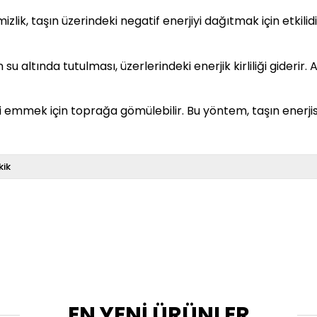
lik, taşın üzerindeki negatif enerjiyi dağıtmak için etkilidir
su altında tutulması, üzerlerindeki enerjik kirliliği giderir
ni emmek için toprağa gömülebilir. Bu yöntem, taşın enerji
kik
EN YENİ ÜRÜNLER