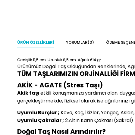
ÜRÜN ÖZELLIKLERI
YORUMLAR
(0)
ÖDEME SEÇENE
Genişlik 11,5
cm.
Uzunluk 8,5 cm.
Ağırlık 614 gr.
Ürünümüz Doğal Taş Olduğundan Renklerinde, Ağır
TÜM TAŞLARIMIZIN ORJİNALLİĞİ FİR
AKİK - AGATE (Stres Taşı)
Akik taşı
etkili konuşmanıza yardımcı olan, duygusal 
gerçekleştirmekde, fiziksel olarak ise ağrılarınızı g
Uyumlu Burçlar ;
Kova, Koç, İkizler, Yengeç, Aslan
Uyumlu Çakralar ;
2.Altın Karın Çakrası (Sakral)
Doğal Taş Nasıl Arındırılır?