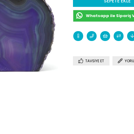
Whatsapp ile Sipariş 
TAVSIYE ET
YORU