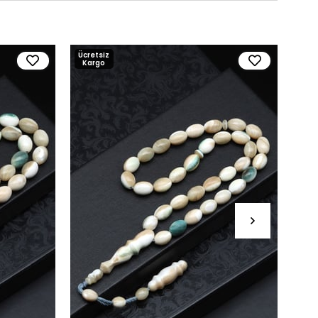
Ücretsiz
Ücre
Kargo
Kar