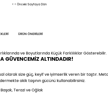
< < Önceki Sayfaya Dön
KLERI
ÜRÜN ÖNERILERI
lıklarında ve Boyutlarında
Küçük Farklılıklar Gösterebilir.
MA GÜVENCEMİZ ALTINDADIR!
olarak size güç, keyif ve iyimserlik veren bir taştır. Metafi
idermekte akik taşının gücünü kullanabilirsiniz.
, Başak, Terazi ve Oğlak