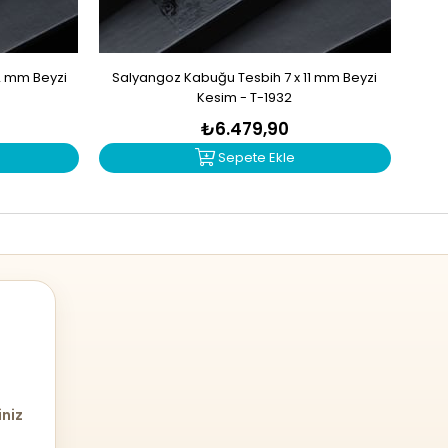
2 mm Beyzi
Salyangoz Kabuğu Tesbih 7 x 11 mm Beyzi
Zu
Kesim - T-1932
₺6.479,90
Sepete Ekle
iniz