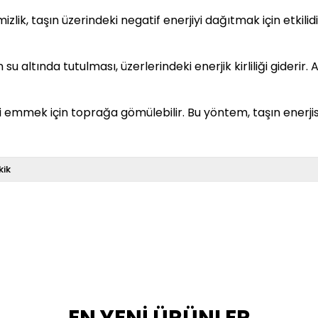
lik, taşın üzerindeki negatif enerjiyi dağıtmak için etkilidir
su altında tutulması, üzerlerindeki enerjik kirliliği giderir
ni emmek için toprağa gömülebilir. Bu yöntem, taşın enerji
kik
EN YENİ ÜRÜNLER