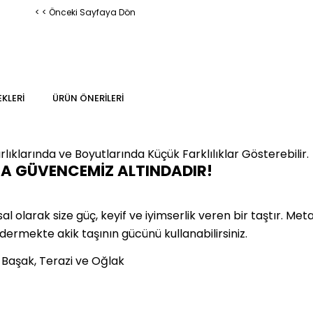
< < Önceki Sayfaya Dön
KLERI
ÜRÜN ÖNERILERI
lıklarında ve Boyutlarında
Küçük Farklılıklar Gösterebilir.
MA GÜVENCEMİZ ALTINDADIR!
olarak size güç, keyif ve iyimserlik veren bir taştır. Metafi
idermekte akik taşının gücünü kullanabilirsiniz.
, Başak, Terazi ve Oğlak