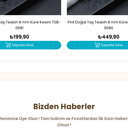
Taş Tesbih 8 mm Küre Kesim TSB-
Pirit Doğal Taş Tesbih 8 mm Kür
0581
0580
₺199,90
₺449,90
Sepete Ekle
Sepete Ekle
Bizden Haberler
tenimize Üye Olun ! Tüm İndirim ve Fırsatlardan İlk Sizin Haber
Olsun !