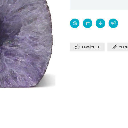
TAVSIYE ET
YORU