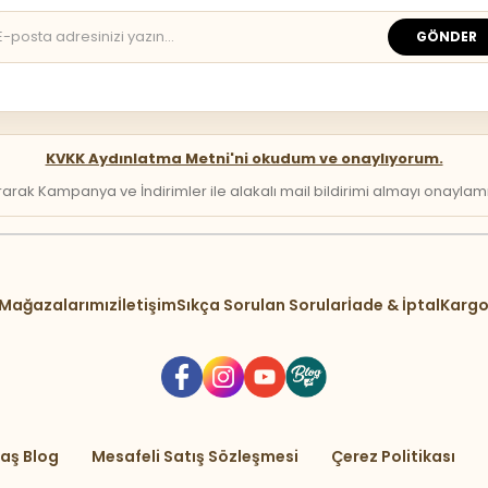
GÖNDER
KVKK Aydınlatma Metni'ni okudum ve onaylıyorum.
arak Kampanya ve İndirimler ile alakalı mail bildirimi almayı onaylamış 
Mağazalarımız
İletişim
Sıkça Sorulan Sorular
İade & İptal
Kargo
aş Blog
Mesafeli Satış Sözleşmesi
Çerez Politikası