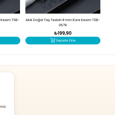
e Kesim TSB-
Akik Doğal Taş Tesbih 8 mm Küre Kesim TSB-
Mad
0579
₺199,90
Sepete Ekle
iniz