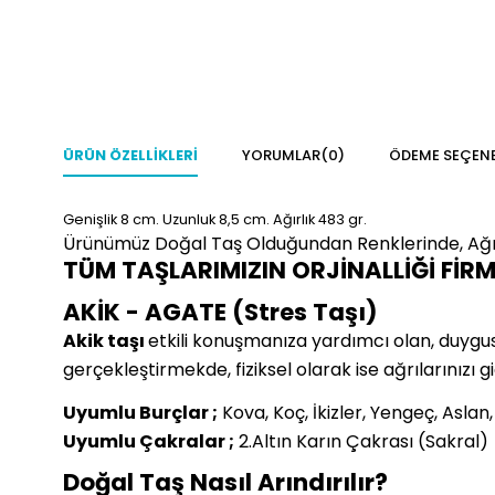
ÜRÜN ÖZELLIKLERI
YORUMLAR
(0)
ÖDEME SEÇENE
Genişlik 8
cm.
Uzunluk 8,5 cm.
Ağırlık 483 gr.
Ürünümüz Doğal Taş Olduğundan Renklerinde, Ağır
TÜM TAŞLARIMIZIN ORJİNALLİĞİ FİR
AKİK - AGATE (Stres Taşı)
Akik taşı
etkili konuşmanıza yardımcı olan, duygusal 
gerçekleştirmekde, fiziksel olarak ise ağrılarınızı g
Uyumlu Burçlar ;
Kova, Koç, İkizler, Yengeç, Aslan
Uyumlu Çakralar ;
2.Altın Karın Çakrası (Sakral)
Doğal Taş Nasıl Arındırılır?