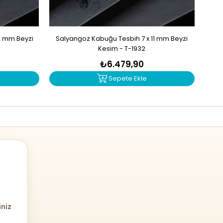
2 mm Beyzi
Salyangoz Kabuğu Tesbih 7 x 11 mm Beyzi
Zu
Kesim - T-1932
₺6.479,90
Sepete Ekle
iniz