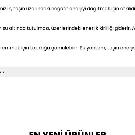
lik, taşın üzerindeki negatif enerjiyi dağıtmak için etkilidir
su altında tutulması, üzerlerindeki enerjik kirliliği giderir
ni emmek için toprağa gömülebilir. Bu yöntem, taşın enerji
kik
EN YENİ ÜRÜNLER