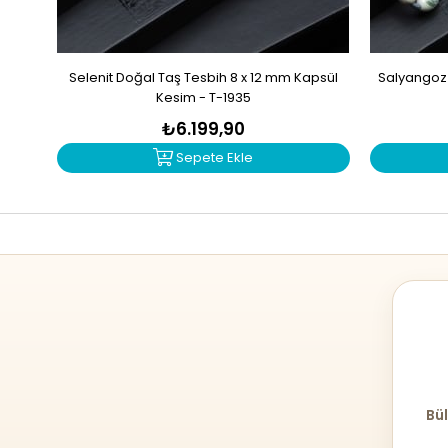
Selenit Doğal Taş Tesbih 8 x 12 mm Kapsül
Salyangoz 
Kesim - T-1935
₺6.199,90
Sepete Ekle
Bül