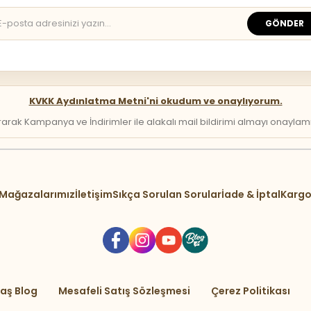
GÖNDER
KVKK Aydınlatma Metni'ni okudum ve onaylıyorum.
arak Kampanya ve İndirimler ile alakalı mail bildirimi almayı onaylamış 
Mağazalarımız
İletişim
Sıkça Sorulan Sorular
İade & İptal
Kargo
aş Blog
Mesafeli Satış Sözleşmesi
Çerez Politikası