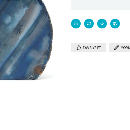
TAVSIYE ET
YORU