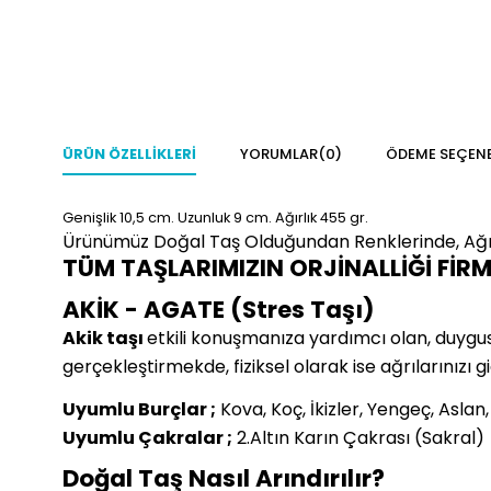
ÜRÜN ÖZELLIKLERI
YORUMLAR
(0)
ÖDEME SEÇENE
Genişlik 10,5
cm.
Uzunluk 9 cm.
Ağırlık 455 gr.
Ürünümüz Doğal Taş Olduğundan Renklerinde, Ağır
TÜM TAŞLARIMIZIN ORJİNALLİĞİ FİR
AKİK - AGATE (Stres Taşı)
Akik taşı
etkili konuşmanıza yardımcı olan, duygusal 
gerçekleştirmekde, fiziksel olarak ise ağrılarınızı g
Uyumlu Burçlar ;
Kova, Koç, İkizler, Yengeç, Aslan
Uyumlu Çakralar ;
2.Altın Karın Çakrası (Sakral)
Doğal Taş Nasıl Arındırılır?