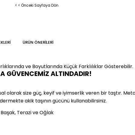
< < Önceki Sayfaya Dön
KLERI
ÜRÜN ÖNERILERI
lıklarında ve Boyutlarında
Küçük Farklılıklar Gösterebilir.
MA GÜVENCEMİZ ALTINDADIR!
olarak size güç, keyif ve iyimserlik veren bir taştır. Metafi
idermekte akik taşının gücünü kullanabilirsiniz.
, Başak, Terazi ve Oğlak