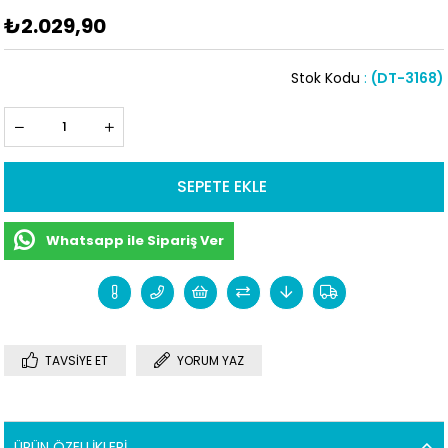
₺2.029,90
Stok Kodu
(DT-3168)
Whatsapp ile Sipariş Ver
TAVSIYE ET
YORUM YAZ
ÜRÜN ÖZELLIKLERI