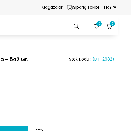
TRY
Mağazalar
Sipariş Takibi
0
0
p - 542 Gr.
Stok Kodu
(DT-2982)