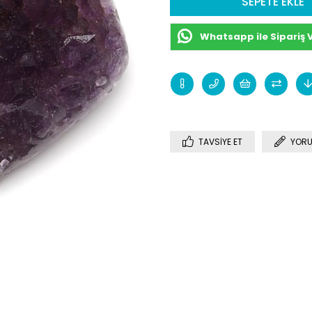
Whatsapp ile Sipariş 
TAVSIYE ET
YORU