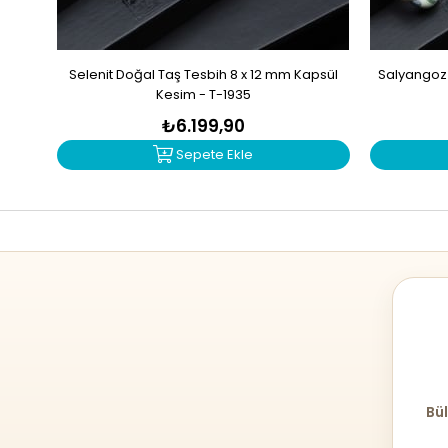
Selenit Doğal Taş Tesbih 8 x 12 mm Kapsül
Salyangoz 
Kesim - T-1935
₺6.199,90
Sepete Ekle
Bül