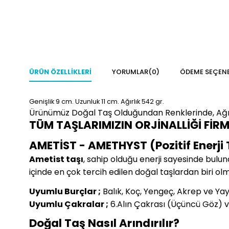
ÜRÜN ÖZELLIKLERI
YORUMLAR
(0)
ÖDEME SEÇENE
Genişlik 9
cm.
Uzunluk 11 cm.
Ağırlık 542 gr.
Ürünümüz Doğal Taş Olduğundan Renklerinde, Ağır
TÜM TAŞLARIMIZIN ORJİNALLİĞİ FİR
AMETİST - AMETHYST (Pozitif Enerji 
Ametist taşı
, sahip olduğu enerji sayesinde bulun
içinde en çok tercih edilen doğal taşlardan biri ol
Uyumlu Burçlar ;
Balık, Koç, Yengeç, Akrep ve Ya
Uyumlu Çakralar ;
6.Alın Çakrası (Üçüncü Göz) v
Doğal Taş Nasıl Arındırılır?