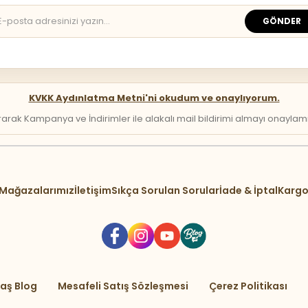
GÖNDER
KVKK Aydınlatma Metni'ni okudum ve onaylıyorum.
arak Kampanya ve İndirimler ile alakalı mail bildirimi almayı onaylamış 
Mağazalarımız
İletişim
Sıkça Sorulan Sorular
İade & İptal
Kargo
aş Blog
Mesafeli Satış Sözleşmesi
Çerez Politikası