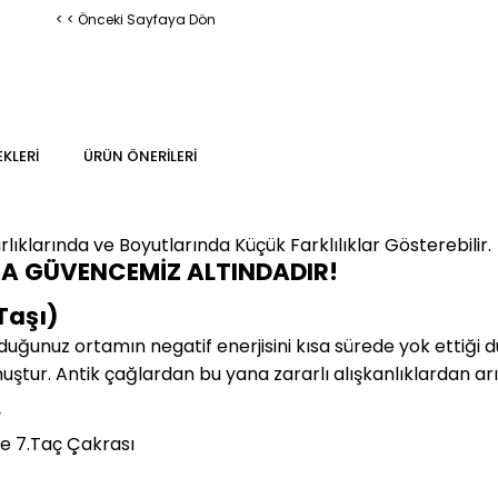
< < Önceki Sayfaya Dön
KLERI
ÜRÜN ÖNERILERI
lıklarında ve Boyutlarında
Küçük Farklılıklar Gösterebilir.
MA GÜVENCEMİZ ALTINDADIR!
Taşı)
duğunuz ortamın negatif enerjisini kısa sürede yok ettiği 
muştur. Antik çağlardan bu yana zararlı alışkanlıklardan arı
y
e 7.Taç Çakrası