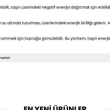
lik, taşın üzerindeki negatif enerjiyi dağıtmak için etkilidir
su altında tutulması, üzerlerindeki enerjik kirliliği giderir
ni emmek için toprağa gömülebilir. Bu yöntem, taşın enerji
metist
EN YENİ ÜRÜNLER