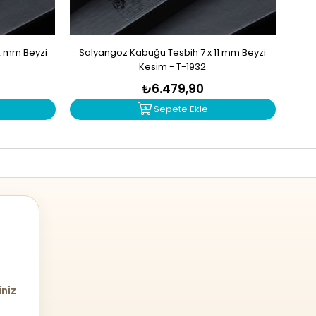
2 mm Beyzi
Salyangoz Kabuğu Tesbih 7 x 11 mm Beyzi
Zu
Kesim - T-1932
₺6.479,90
Sepete Ekle
iniz