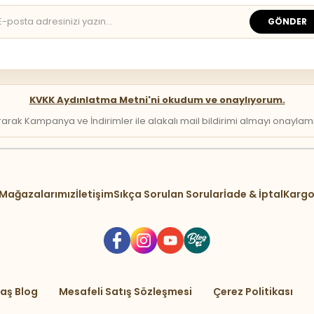
GÖNDER
KVKK Aydınlatma Metni'ni okudum ve onaylıyorum.
arak Kampanya ve İndirimler ile alakalı mail bildirimi almayı onaylamış 
Mağazalarımız
İletişim
Sıkça Sorulan Sorular
İade & İptal
Kargo
aş Blog
Mesafeli Satış Sözleşmesi
Çerez Politikası