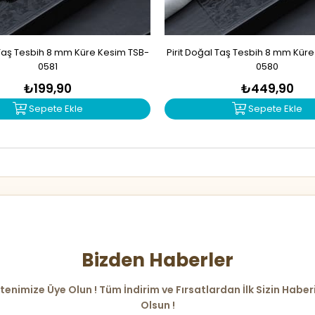
Taş Tesbih 8 mm Küre Kesim TSB-
Pirit Doğal Taş Tesbih 8 mm Kür
0581
0580
₺199,90
₺449,90
Sepete Ekle
Sepete Ekle
Bizden Haberler
tenimize Üye Olun ! Tüm İndirim ve Fırsatlardan İlk Sizin Haber
Olsun !