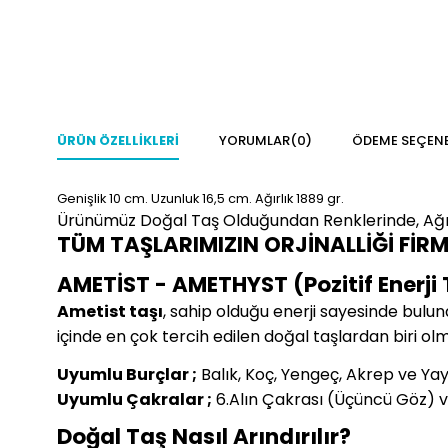
ÜRÜN ÖZELLIKLERI
YORUMLAR
(0)
ÖDEME SEÇENE
Genişlik 10
cm.
Uzunluk 16,5 cm.
Ağırlık 1889 gr.
Ürünümüz Doğal Taş Olduğundan Renklerinde, Ağır
TÜM TAŞLARIMIZIN ORJİNALLİĞİ FİR
AMETİST - AMETHYST (Pozitif Enerji 
Ametist taşı
, sahip olduğu enerji sayesinde bulun
içinde en çok tercih edilen doğal taşlardan biri ol
Uyumlu Burçlar ;
Balık, Koç, Yengeç, Akrep ve Ya
Uyumlu Çakralar ;
6.Alın Çakrası (Üçüncü Göz) v
Doğal Taş Nasıl Arındırılır?