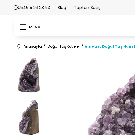
0546 546 23 53
Blog
Toptan Satış
MENU
Anasayfa
Doğal Taş Kütleler
Ametist Doğal Taş Ham P