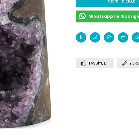
Whatsapp ile Sipariş 
TAVSIYE ET
YORU