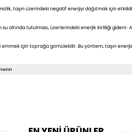
lik, taşın üzerindeki negatif enerjiyi dağıtmak için etkilidir
su altında tutulması, üzerlerindeki enerjik kirliliği giderir
ni emmek için toprağa gömülebilir. Bu yöntem, taşın enerji
metist
EN YENİ ÜRÜNLER