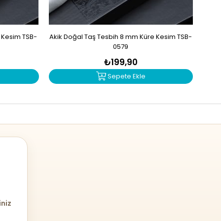
e Kesim TSB-
Akik Doğal Taş Tesbih 8 mm Küre Kesim TSB-
Mad
0579
₺199,90
Sepete Ekle
iniz