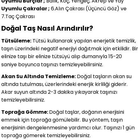
Uyumlu Burçlar ;
Balık, Koç, Yengeç, Akrep ve Yay
Uyumlu Çakralar ;
6.Alın Çakrası (Üçüncü Göz) ve
7.Taç Çakrası
Doğal Taş Nasıl Arındırılır?
Tütsüleme:
Tütsü kullanarak yapılan enerjetik temizlik,
taşın üzerindeki negatif enerjiyi dağıtmak için etkilidir. Bir
elinize taşı bir elinize tütsüyü alıp dumanıyla 15-20
saniye boyunca taşınızı temizleyebilirsiniz.
Akan Su Altında Temizleme:
Doğal taşların akan su
altında tutulması, üzerlerindeki enerjik kirliliği giderir.
Akar suyun altında 2-3 dakika yıkayarak taşınızı
temizleyebilirsiniz.
Toprağa Gömme:
Doğal taşlar, doğanın enerjisini
emmek için toprağa gömülebilir. Bu yöntem, taşın
enerjisinin dengelenmesine yardımcı olur. Taşınızı 1 gün
toprağa gömerek temizleyebilirsiniz.