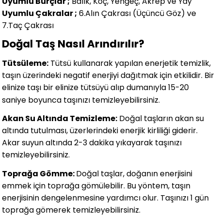
Uyumlu Burçlar ;
Balık, Koç, Yengeç, Akrep ve Yay
Uyumlu Çakralar ;
6.Alın Çakrası (Üçüncü Göz) ve
7.Taç Çakrası
Doğal Taş Nasıl Arındırılır?
Tütsüleme:
Tütsü kullanarak yapılan enerjetik temizlik,
taşın üzerindeki negatif enerjiyi dağıtmak için etkilidir. Bir
elinize taşı bir elinize tütsüyü alıp dumanıyla 15-20
saniye boyunca taşınızı temizleyebilirsiniz.
Akan Su Altında Temizleme:
Doğal taşların akan su
altında tutulması, üzerlerindeki enerjik kirliliği giderir.
Akar suyun altında 2-3 dakika yıkayarak taşınızı
temizleyebilirsiniz.
Toprağa Gömme:
Doğal taşlar, doğanın enerjisini
emmek için toprağa gömülebilir. Bu yöntem, taşın
enerjisinin dengelenmesine yardımcı olur. Taşınızı 1 gün
toprağa gömerek temizleyebilirsiniz.