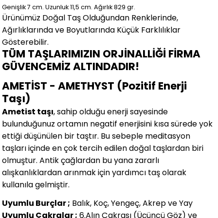
Genişlik 7
cm.
Uzunluk 11,5 cm.
Ağırlık 829 gr.
Ürünümüz Doğal Taş Olduğundan Renklerinde,
Ağırlıklarında ve Boyutlarında
Küçük Farklılıklar
Gösterebilir.
TÜM TAŞLARIMIZIN ORJİNALLİĞİ FİRMA
GÜVENCEMİZ ALTINDADIR!
AMETİST - AMETHYST (Pozitif Enerji
Taşı)
Ametist taşı
, sahip olduğu enerji sayesinde
bulunduğunuz ortamın negatif enerjisini kısa sürede yok
ettiği düşünülen bir taştır. Bu sebeple meditasyon
taşları içinde en çok tercih edilen doğal taşlardan biri
olmuştur. Antik çağlardan bu yana zararlı
alışkanlıklardan arınmak için yardımcı taş olarak
kullanıla gelmiştir.
Uyumlu Burçlar ;
Balık, Koç, Yengeç, Akrep ve Yay
Uyumlu Çakralar ;
6.Alın Çakrası (Üçüncü Göz) ve