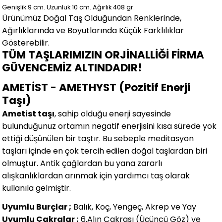
Genişlik 9
cm.
Uzunluk 10 cm.
Ağırlık 408 gr.
Ürünümüz Doğal Taş Olduğundan Renklerinde,
Ağırlıklarında ve Boyutlarında
Küçük Farklılıklar
Gösterebilir.
TÜM TAŞLARIMIZIN ORJİNALLİĞİ FİRMA
GÜVENCEMİZ ALTINDADIR!
AMETİST - AMETHYST (Pozitif Enerji
Taşı)
Ametist taşı
, sahip olduğu enerji sayesinde
bulunduğunuz ortamın negatif enerjisini kısa sürede yok
ettiği düşünülen bir taştır. Bu sebeple meditasyon
taşları içinde en çok tercih edilen doğal taşlardan biri
olmuştur. Antik çağlardan bu yana zararlı
alışkanlıklardan arınmak için yardımcı taş olarak
kullanıla gelmiştir.
Uyumlu Burçlar ;
Balık, Koç, Yengeç, Akrep ve Yay
Uyumlu Çakralar ;
6.Alın Çakrası (Üçüncü Göz) ve