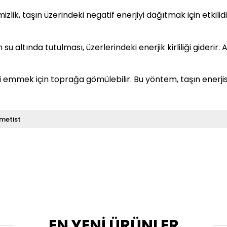
lik, taşın üzerindeki negatif enerjiyi dağıtmak için etkilidir
su altında tutulması, üzerlerindeki enerjik kirliliği giderir
ni emmek için toprağa gömülebilir. Bu yöntem, taşın enerji
metist
EN YENİ ÜRÜNLER