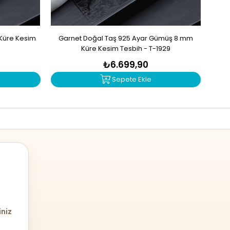
 Küre Kesim
Garnet Doğal Taş 925 Ayar Gümüş 8 mm
Zul
Küre Kesim Tesbih - T-1929
₺6.699,90
Sepete Ekle
iniz