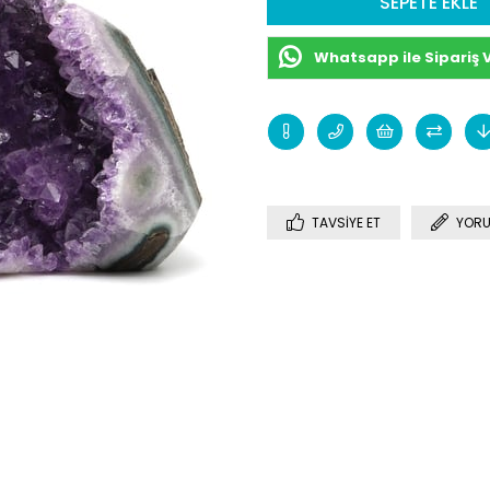
Whatsapp ile Sipariş 
TAVSIYE ET
YORU