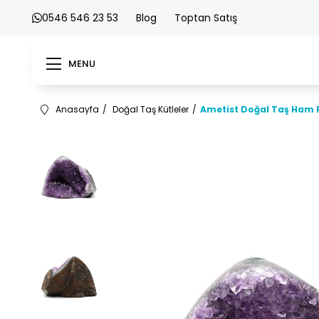
0546 546 23 53
Blog
Toptan Satış
MENU
Anasayfa
Doğal Taş Kütleler
Ametist Doğal Taş Ham P