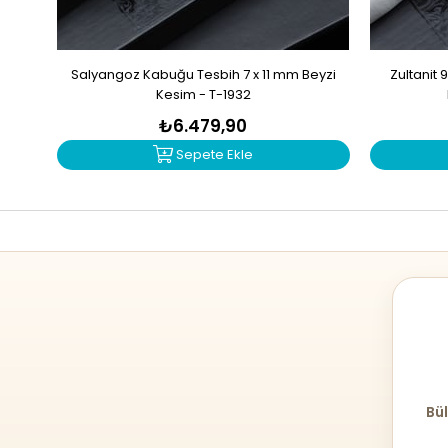
Salyangoz Kabuğu Tesbih 7 x 11 mm Beyzi
Zultanit
Kesim - T-1932
₺6.479,90
Sepete Ekle
Bül