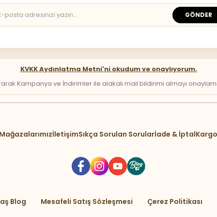
GÖNDER
KVKK Aydınlatma Metni'ni okudum ve onaylıyorum.
arak Kampanya ve İndirimler ile alakalı mail bildirimi almayı onaylamış 
Mağazalarımız
İletişim
Sıkça Sorulan Sorular
İade & İptal
Kargo
aş Blog
Mesafeli Satış Sözleşmesi
Çerez Politikası