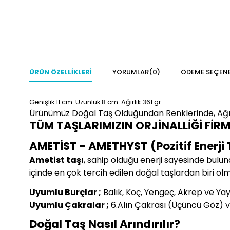
ÜRÜN ÖZELLIKLERI
YORUMLAR
(0)
ÖDEME SEÇENE
Genişlik 11
cm.
Uzunluk 8 cm.
Ağırlık 361 gr.
Ürünümüz Doğal Taş Olduğundan Renklerinde, Ağır
TÜM TAŞLARIMIZIN ORJİNALLİĞİ FİR
AMETİST - AMETHYST (Pozitif Enerji 
Ametist taşı
, sahip olduğu enerji sayesinde bulun
içinde en çok tercih edilen doğal taşlardan biri ol
Uyumlu Burçlar ;
Balık, Koç, Yengeç, Akrep ve Ya
Uyumlu Çakralar ;
6.Alın Çakrası (Üçüncü Göz) v
Doğal Taş Nasıl Arındırılır?