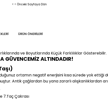
< < Önceki Sayfaya Dön
KLERI
ÜRÜN ÖNERILERI
lıklarında ve Boyutlarında
Küçük Farklılıklar Gösterebilir.
MA GÜVENCEMİZ ALTINDADIR!
Taşı)
duğunuz ortamın negatif enerjisini kısa sürede yok ettiği 
muştur. Antik çağlardan bu yana zararlı alışkanlıklardan arı
y
e 7.Taç Çakrası