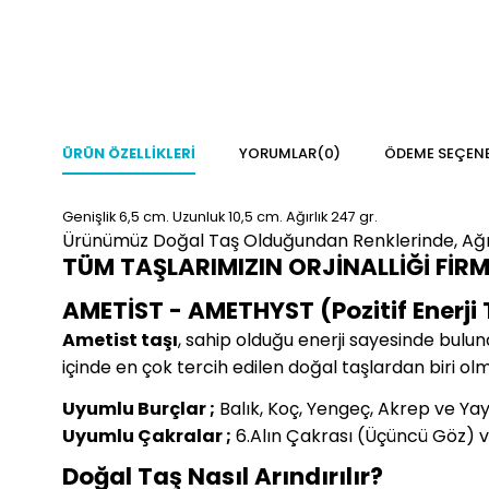
ÜRÜN ÖZELLIKLERI
YORUMLAR
(0)
ÖDEME SEÇENE
Genişlik 6,5
cm.
Uzunluk 10,5 cm.
Ağırlık 247 gr.
Ürünümüz Doğal Taş Olduğundan Renklerinde, Ağır
TÜM TAŞLARIMIZIN ORJİNALLİĞİ FİR
AMETİST - AMETHYST (Pozitif Enerji 
Ametist taşı
, sahip olduğu enerji sayesinde bulun
içinde en çok tercih edilen doğal taşlardan biri ol
Uyumlu Burçlar ;
Balık, Koç, Yengeç, Akrep ve Ya
Uyumlu Çakralar ;
6.Alın Çakrası (Üçüncü Göz) v
Doğal Taş Nasıl Arındırılır?