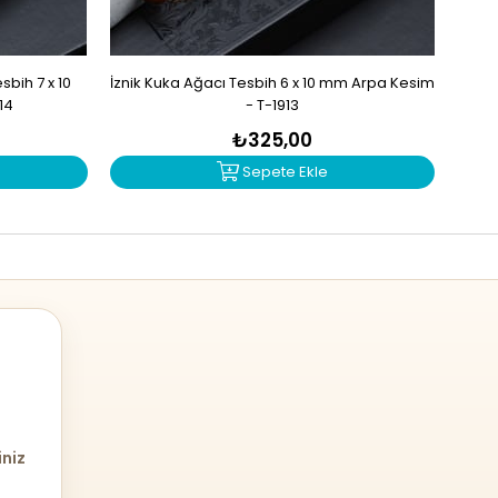
bih 7 x 10
İznik Kuka Ağacı Tesbih 6 x 10 mm Arpa Kesim
İzn
14
- T-1913
₺325,00
Sepete Ekle
iniz