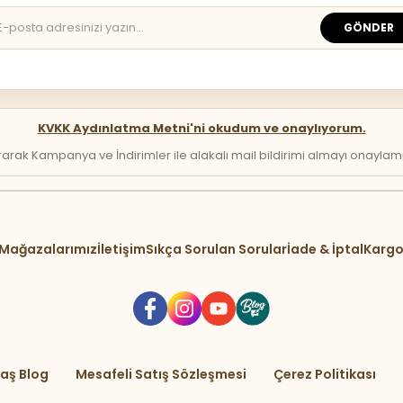
GÖNDER
KVKK Aydınlatma Metni'ni okudum ve onaylıyorum.
arak Kampanya ve İndirimler ile alakalı mail bildirimi almayı onaylamış 
Mağazalarımız
İletişim
Sıkça Sorulan Sorular
İade & İptal
Kargo
aş Blog
Mesafeli Satış Sözleşmesi
Çerez Politikası