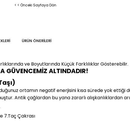
< < Önceki Sayfaya Dön
KLERI
ÜRÜN ÖNERILERI
lıklarında ve Boyutlarında
Küçük Farklılıklar Gösterebilir.
MA GÜVENCEMİZ ALTINDADIR!
Taşı)
duğunuz ortamın negatif enerjisini kısa sürede yok ettiği 
muştur. Antik çağlardan bu yana zararlı alışkanlıklardan arı
y
e 7.Taç Çakrası