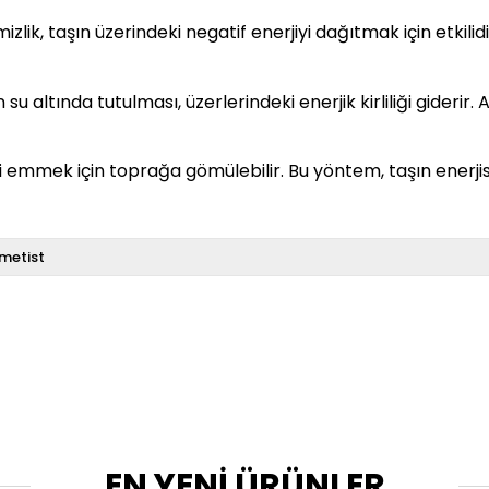
lik, taşın üzerindeki negatif enerjiyi dağıtmak için etkilidir
su altında tutulması, üzerlerindeki enerjik kirliliği giderir
ni emmek için toprağa gömülebilir. Bu yöntem, taşın enerji
metist
EN YENİ ÜRÜNLER