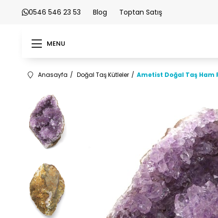
0546 546 23 53
Blog
Toptan Satış
MENU
Anasayfa
Doğal Taş Kütleler
Ametist Doğal Taş Ham P