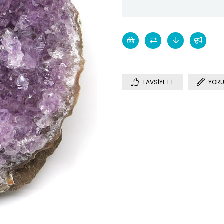
TAVSIYE ET
YORU