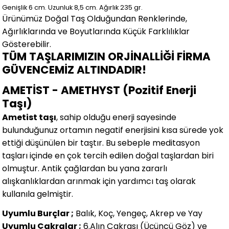
Genişlik 6
cm.
Uzunluk 8,5 cm.
Ağırlık 235 gr.
Ürünümüz Doğal Taş Olduğundan Renklerinde,
Ağırlıklarında ve Boyutlarında
Küçük Farklılıklar
Gösterebilir.
TÜM TAŞLARIMIZIN ORJİNALLİĞİ FİRMA
GÜVENCEMİZ ALTINDADIR!
AMETİST - AMETHYST (Pozitif Enerji
Taşı)
Ametist taşı
, sahip olduğu enerji sayesinde
bulunduğunuz ortamın negatif enerjisini kısa sürede yok
ettiği düşünülen bir taştır. Bu sebeple meditasyon
taşları içinde en çok tercih edilen doğal taşlardan biri
olmuştur. Antik çağlardan bu yana zararlı
alışkanlıklardan arınmak için yardımcı taş olarak
kullanıla gelmiştir.
Uyumlu Burçlar ;
Balık, Koç, Yengeç, Akrep ve Yay
Uyumlu Çakralar ;
6.Alın Çakrası (Üçüncü Göz) ve